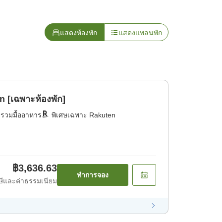
แสดงห้องพัก
แสดงแพลนพัก
 [เฉพาะห้องพัก]
่รวมมื้ออาหาร
พิเศษเฉพาะ Rakuten
฿3,636.63
ทำการจอง
ีและค่าธรรมเนียม