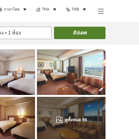
ภาษาไทย
THA
THB
ค้นหาห้องพัก
อง
•
1
ห้อง
อัปเดต
ดูทั้งหมด
95