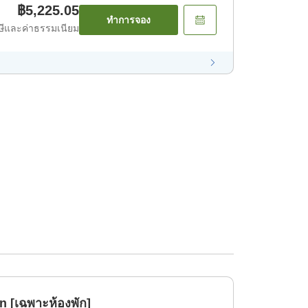
฿5,225.05
ทำการจอง
ีและค่าธรรมเนียม
 [เฉพาะห้องพัก]