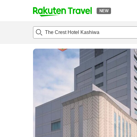
NEW
t
แนะนำที่พัก
ห้องพักและแพลนพัก
รีวิว
สิ่่งอำนวยความสะด
o
p
P
a
g
e
_
s
e
a
r
c
h