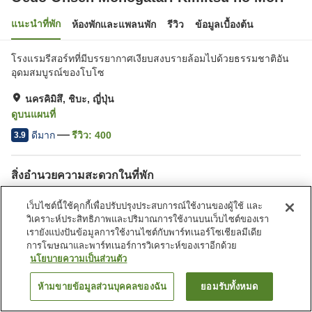
แนะนำที่พัก
ห้องพักและแพลนพัก
รีวิว
ข้อมูลเบื้องต้น
โรงแรมรีสอร์ทที่มีบรรยากาศเงียบสงบรายล้อมไปด้วยธรรมชาติอัน
อุดมสมบูรณ์ของโบโซ
นครคิมิสึ, ชิบะ, ญี่ปุ่น
ดูบนแผนที่
ดีมาก
รีวิว:
400
3.9
สิ่งอำนวยความสะดวกในที่พัก
ที่จอดรถ
ซาวน่า
เว็บไซต์นี้ใช้คุกกี้เพื่อปรับปรุงประสบการณ์ใช้งานของผู้ใช้ และ
ร้านอาหาร
ตู้จำหน่ายอัตโนมัติ
วิเคราะห์ประสิทธิภาพและปริมาณการใช้งานบนเว็บไซต์ของเรา
เรายังแบ่งปันข้อมูลการใช้งานไซต์กับพาร์ทเนอร์โซเชียลมีเดีย
การโฆษณาและพาร์ทเนอร์การวิเคราะห์ของเราอีกด้วย
หน้าแรก
ญี่ปุ่น
ชิบะ
นครคิมิสึ
นโยบายความเป็นส่วนตัว
Oedo Onsen Monogatari Kimitsu no Mori
ห้ามขายข้อมูลส่วนบุคคลของฉัน
ยอมรับทั้งหมด
ค้นหาห้องพัก