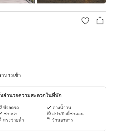
อาหารเช้า
ิ่งอำนวยความสะดวกในที่พัก
ที่จอดรถ
อ่างน้ำวน
ซาวน่า
สปา/บิวตี้ซาลอน
สระว่ายน้ำ
ร้านอาหาร