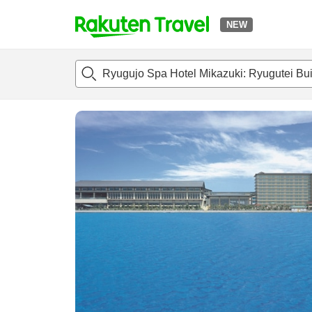
NEW
t
แนะนำที่พัก
ห้องพักและแพลนพัก
รีวิว
สิ่่งอำนวยความสะด
o
p
P
a
g
e
_
s
e
a
r
c
h