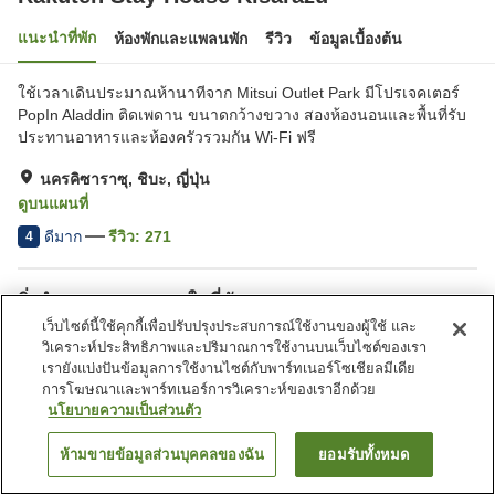
แนะนำที่พัก
ห้องพักและแพลนพัก
รีวิว
ข้อมูลเบื้องต้น
ใช้เวลาเดินประมาณห้านาทีจาก Mitsui Outlet Park มีโปรเจคเตอร์
PopIn Aladdin ติดเพดาน ขนาดกว้างขวาง สองห้องนอนและพื้นที่รับ
ประทานอาหารและห้องครัวรวมกัน Wi-Fi ฟรี
นครคิซาราซุ, ชิบะ, ญี่ปุ่น
ดูบนแผนที่
ดีมาก
รีวิว:
271
4
สิ่งอำนวยความสะดวกในที่พัก
เว็บไซต์นี้ใช้คุกกี้เพื่อปรับปรุงประสบการณ์ใช้งานของผู้ใช้ และ
ที่จอดรถ
วิเคราะห์ประสิทธิภาพและปริมาณการใช้งานบนเว็บไซต์ของเรา
เรายังแบ่งปันข้อมูลการใช้งานไซต์กับพาร์ทเนอร์โซเชียลมีเดีย
หน้าแรก
การโฆษณาและพาร์ทเนอร์การวิเคราะห์ของเราอีกด้วย
ญี่ปุ่น
ชิบะ
นครคิซาราซุ
Rakuten Stay House Kisarazu
นโยบายความเป็นส่วนตัว
ห้ามขายข้อมูลส่วนบุคคลของฉัน
ยอมรับทั้งหมด
ค้นหาห้องพัก