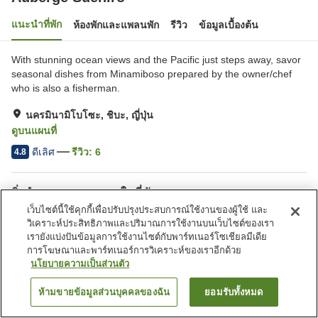
แนะนำที่พัก
ห้องพักและแพลนพัก
รีวิว
ข้อมูลเบื้องต้น
With stunning ocean views and the Pacific just steps away, savor
seasonal dishes from Minamiboso prepared by the owner/chef
who is also a fisherman.
นครมินามิโบโซะ, ชิบะ, ญี่ปุ่น
ดูบนแผนที่
ดีเลิศ
รีวิว:
6
4.8
สิ่งอำนวยความสะดวกในที่พัก
เว็บไซต์นี้ใช้คุกกี้เพื่อปรับปรุงประสบการณ์ใช้งานของผู้ใช้ และ
ที่จอดรถ
อ่างน้ำวน
วิเคราะห์ประสิทธิภาพและปริมาณการใช้งานบนเว็บไซต์ของเรา
สปา/บิวตี้ซาลอน
บิวตี้ซาลอน
เรายังแบ่งปันข้อมูลการใช้งานไซต์กับพาร์ทเนอร์โซเชียลมีเดีย
การโฆษณาและพาร์ทเนอร์การวิเคราะห์ของเราอีกด้วย
นโยบายความเป็นส่วนตัว
หน้าแรก
ญี่ปุ่น
ชิบะ
นครมินามิโบโซะ
Auberge Suehiro
ห้ามขายข้อมูลส่วนบุคคลของฉัน
ยอมรับทั้งหมด
ค้นหาห้องพัก