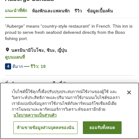
แนะนำที่พัก
ห้องพักและแพลนพัก
รีวิว
ข้อมูลเบื้องต้น
“Auberge” means “country-style restaurant” in French. This inn is
proud to serve fresh seafood delivered directly from the Boso
fishing port.
นครมินามิโบโซะ, ชิบะ, ญี่ปุ่น
ดูบนแผนที่
ดีมาก
รีวิว:
19
4
สิ่งอำนวยความสะดวกในที่พัก
เว็บไซต์นี้ใช้คุกกี้เพื่อปรับปรุงประสบการณ์ใช้งานของผู้ใช้ และ
ที่จอดรถ
ห้องจัดเลี้ยง
วิเคราะห์ประสิทธิภาพและปริมาณการใช้งานบนเว็บไซต์ของเรา
บริการซักผ้า (ฟรี)
ห้องคาราโอเกะ
เรายังแบ่งปันข้อมูลการใช้งานไซต์กับพาร์ทเนอร์โซเชียลมีเดีย
การโฆษณาและพาร์ทเนอร์การวิเคราะห์ของเราอีกด้วย
นโยบายความเป็นส่วนตัว
หน้าแรก
ญี่ปุ่น
ชิบะ
นครมินามิโบโซะ
Auberge Sunada
ห้ามขายข้อมูลส่วนบุคคลของฉัน
ยอมรับทั้งหมด
ค้นหาห้องพัก