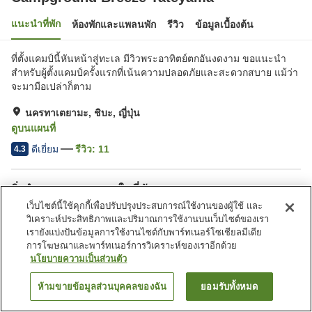
แนะนำที่พัก
ห้องพักและแพลนพัก
รีวิว
ข้อมูลเบื้องต้น
ที่ตั้งแคมป์นี้หันหน้าสู่ทะเล มีวิวพระอาทิตย์ตกอันงดงาม ขอแนะนำ
สำหรับผู้ตั้งแคมป์ครั้งแรกที่เน้นความปลอดภัยและสะดวกสบาย แม้ว่า
จะมามือเปล่าก็ตาม
นครทาเตยามะ, ชิบะ, ญี่ปุ่น
ดูบนแผนที่
ดีเยี่ยม
รีวิว:
11
4.3
สิ่งอำนวยความสะดวกในที่พัก
เว็บไซต์นี้ใช้คุกกี้เพื่อปรับปรุงประสบการณ์ใช้งานของผู้ใช้ และ
ที่จอดรถ
ตู้จำหน่ายอัตโนมัติ
วิเคราะห์ประสิทธิภาพและปริมาณการใช้งานบนเว็บไซต์ของเรา
ร้านค้า
ห้องประชุม
เรายังแบ่งปันข้อมูลการใช้งานไซต์กับพาร์ทเนอร์โซเชียลมีเดีย
การโฆษณาและพาร์ทเนอร์การวิเคราะห์ของเราอีกด้วย
นโยบายความเป็นส่วนตัว
หน้าแรก
ญี่ปุ่น
ชิบะ
นครทาเตยามะ
Campground Breeze Tateyama
ห้ามขายข้อมูลส่วนบุคคลของฉัน
ยอมรับทั้งหมด
ค้นหาห้องพัก