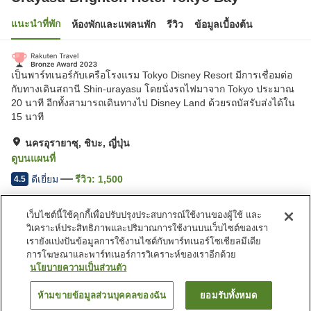
แนะนำที่พัก
ห้องพักและแพลนพัก
รีวิว
ข้อมูลเบื้องต้น
เป็นพาร์ทเนอร์กับเครือโรงแรม Tokyo Disney Resort มีการเชื่อมต่อ
กับทางเดินสถานี Shin-urayasu โดยนั่งรถไฟมาจาก Tokyo ประมาณ
20 นาที อีกทั้งสามารถเดินทางไป Disney Land ด้วยรถบัสรับส่งได้ใน
15 นาที
นครอุรายาซุ, ชิบะ, ญี่ปุ่น
ดูบนแผนที่
ดีเยี่ยม
รีวิว:
1,500
4.5
เว็บไซต์นี้ใช้คุกกี้เพื่อปรับปรุงประสบการณ์ใช้งานของผู้ใช้ และ
สิ่งอำนวยความสะดวกในที่พัก
วิเคราะห์ประสิทธิภาพและปริมาณการใช้งานบนเว็บไซต์ของเรา
ที่จอดรถ
สปา/บิวตี้ซาลอน
เรายังแบ่งปันข้อมูลการใช้งานไซต์กับพาร์ทเนอร์โซเชียลมีเดีย
ร้านอาหาร
เลานจ์
การโฆษณาและพาร์ทเนอร์การวิเคราะห์ของเราอีกด้วย
นโยบายความเป็นส่วนตัว
หน้าแรก
ญี่ปุ่น
ชิบะ
นครอุรายาซุ
ห้ามขายข้อมูลส่วนบุคคลของฉัน
ยอมรับทั้งหมด
ค้นหาห้องพัก
Urayasu Brighton Hotel Tokyo Bay