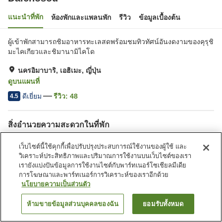
แนะนำที่พัก
ห้องพักและแพลนพัก
รีวิว
ข้อมูลเบื้องต้น
ผู้เข้าพักสามารถชิมอาหารทะเลสดพร้อมชมทิวทัศน์อันงดงามของคุรุชิ
มะไคเกียวและชิมานามิไคโด
นครอิมาบาริ, เอฮิเมะ, ญี่ปุ่น
ดูบนแผนที่
ดีเยี่ยม
รีวิว:
48
4.5
สิ่งอำนวยความสะดวกในที่พัก
ที่จอดรถ
ร้านอาหาร
เว็บไซต์นี้ใช้คุกกี้เพื่อปรับปรุงประสบการณ์ใช้งานของผู้ใช้ และ
ตู้จำหน่ายอัตโนมัติ
ห้องจัดเลี้ยง
วิเคราะห์ประสิทธิภาพและปริมาณการใช้งานบนเว็บไซต์ของเรา
เรายังแบ่งปันข้อมูลการใช้งานไซต์กับพาร์ทเนอร์โซเชียลมีเดีย
การโฆษณาและพาร์ทเนอร์การวิเคราะห์ของเราอีกด้วย
หน้าแรก
ญี่ปุ่น
เอฮิเมะ
นครอิมาบาริ
Daichosou
นโยบายความเป็นส่วนตัว
ห้ามขายข้อมูลส่วนบุคคลของฉัน
ยอมรับทั้งหมด
ค้นหาห้องพัก