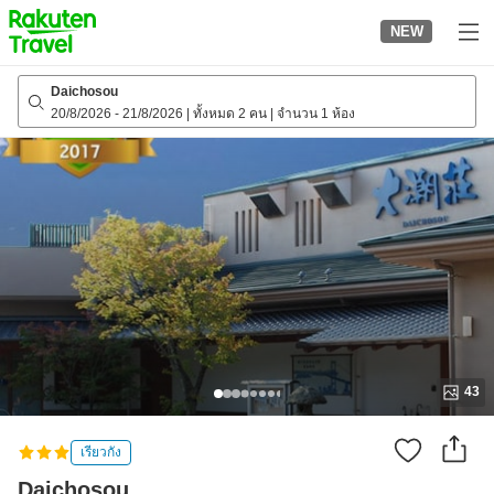
to
NEW
top
page
Daichosou
20/8/2026
-
21/8/2026
|
ทั้งหมด 2 คน
|
จำนวน 1 ห้อง
43
เรียวกัง
Daichosou