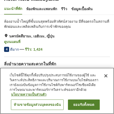
แนะนำที่พัก
ห้องพักและแพลนพัก
รีวิว
ข้อมูลเบื้องต้น
ห้องอาบน้ำใหญ่ที่ชั้นบนสุดพร้อมทิวทัศน์สวยงาม มีที่จอดรถในสถานที่
พักผ่อนและเพลิดเพลินกับการเข้าพักของคุณ
นครมัตสึยามะ, เอฮิเมะ, ญี่ปุ่น
ดูบนแผนที่
ดีมาก
รีวิว:
1,424
4
สิ่งอำนวยความสะดวกในที่พัก
ที่จอดรถ
ซาวน่า
เว็บไซต์นี้ใช้คุกกี้เพื่อปรับปรุงประสบการณ์ใช้งานของผู้ใช้ และ
สปา/บิวตี้ซาลอน
ร้านอาหาร
วิเคราะห์ประสิทธิภาพและปริมาณการใช้งานบนเว็บไซต์ของเรา
เรายังแบ่งปันข้อมูลการใช้งานไซต์กับพาร์ทเนอร์โซเชียลมีเดีย
การโฆษณาและพาร์ทเนอร์การวิเคราะห์ของเราอีกด้วย
หน้าแรก
ญี่ปุ่น
เอฮิเมะ
นครมัตสึยามะ
Hotel No.1 Matsuyama
นโยบายความเป็นส่วนตัว
ห้ามขายข้อมูลส่วนบุคคลของฉัน
ยอมรับทั้งหมด
ค้นหาห้องพัก