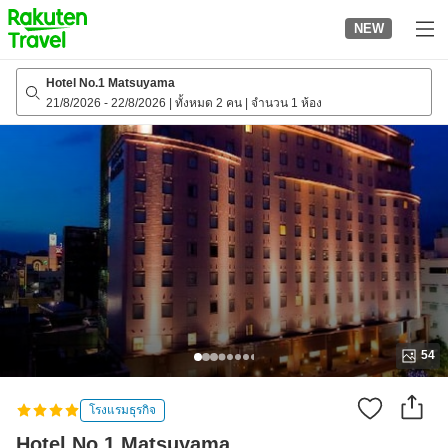
to
NEW
top
page
Hotel No.1 Matsuyama
21/8/2026
-
22/8/2026
|
ทั้งหมด 2 คน
|
จำนวน 1 ห้อง
54
โรงแรมธุรกิจ
Hotel No.1 Matsuyama