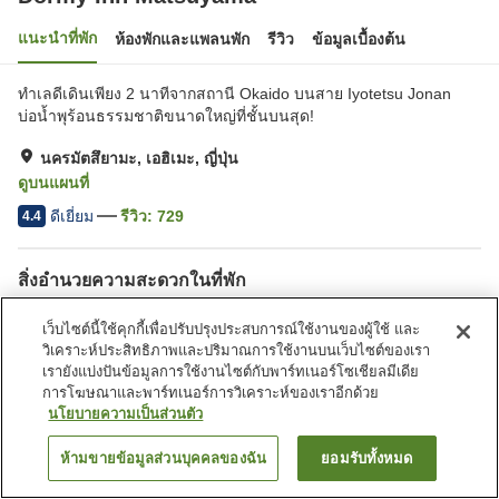
แนะนำที่พัก
ห้องพักและแพลนพัก
รีวิว
ข้อมูลเบื้องต้น
ทำเลดีเดินเพียง 2 นาทีจากสถานี Okaido บนสาย Iyotetsu Jonan
บ่อน้ำพุร้อนธรรมชาติขนาดใหญ่ที่ชั้นบนสุด!
นครมัตสึยามะ, เอฮิเมะ, ญี่ปุ่น
ดูบนแผนที่
ดีเยี่ยม
รีวิว:
729
4.4
สิ่งอำนวยความสะดวกในที่พัก
ซาวน่า
ร้านอาหาร
เว็บไซต์นี้ใช้คุกกี้เพื่อปรับปรุงประสบการณ์ใช้งานของผู้ใช้ และ
ตู้จำหน่ายอัตโนมัติ
ห้องอาบน้ำเปิดโล่ง (มีบ่อน้ำพุ
วิเคราะห์ประสิทธิภาพและปริมาณการใช้งานบนเว็บไซต์ของเรา
ร้อน)
เรายังแบ่งปันข้อมูลการใช้งานไซต์กับพาร์ทเนอร์โซเชียลมีเดีย
การโฆษณาและพาร์ทเนอร์การวิเคราะห์ของเราอีกด้วย
นโยบายความเป็นส่วนตัว
หน้าแรก
ญี่ปุ่น
เอฮิเมะ
นครมัตสึยามะ
Dormy Inn Matsuyama
ห้ามขายข้อมูลส่วนบุคคลของฉัน
ยอมรับทั้งหมด
ค้นหาห้องพัก