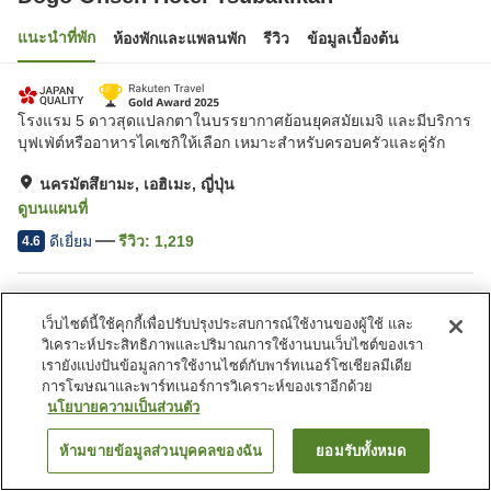
แนะนำที่พัก
ห้องพักและแพลนพัก
รีวิว
ข้อมูลเบื้องต้น
โรงแรม 5 ดาวสุดแปลกตาในบรรยากาศย้อนยุคสมัยเมจิ และมีบริการ
บุฟเฟ่ต์หรืออาหารไคเซกิให้เลือก เหมาะสำหรับครอบครัวและคู่รัก
นครมัตสึยามะ, เอฮิเมะ, ญี่ปุ่น
ดูบนแผนที่
ดีเยี่ยม
รีวิว:
1,219
4.6
สิ่งอำนวยความสะดวกในที่พัก
เว็บไซต์นี้ใช้คุกกี้เพื่อปรับปรุงประสบการณ์ใช้งานของผู้ใช้ และ
ที่จอดรถ
สปา/บิวตี้ซาลอน
วิเคราะห์ประสิทธิภาพและปริมาณการใช้งานบนเว็บไซต์ของเรา
เลานจ์
คาเฟ่
เรายังแบ่งปันข้อมูลการใช้งานไซต์กับพาร์ทเนอร์โซเชียลมีเดีย
การโฆษณาและพาร์ทเนอร์การวิเคราะห์ของเราอีกด้วย
นโยบายความเป็นส่วนตัว
หน้าแรก
ญี่ปุ่น
เอฮิเมะ
นครมัตสึยามะ
Dogo Onsen Hotel Tsubakikan
ห้ามขายข้อมูลส่วนบุคคลของฉัน
ยอมรับทั้งหมด
ค้นหาห้องพัก