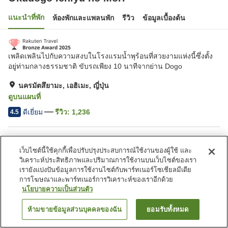
แนะนำที่พัก
ห้องพักและแพลนพัก
รีวิว
ข้อมูลเบื้องต้น
เพลิดเพลินไปกับความสงบในโรงแรมน้ำพุร้อนที่สวยงามแห่งนี้ซึ่งตั้ง
อยู่ท่ามกลางธรรมชาติ ขับรถเพียง 10 นาทีจากย่าน Dogo
นครมัตสึยามะ, เอฮิเมะ, ญี่ปุ่น
ดูบนแผนที่
ดีเยี่ยม
รีวิว:
1,236
4.5
สิ่งอำนวยความสะดวกในที่พัก
เว็บไซต์นี้ใช้คุกกี้เพื่อปรับปรุงประสบการณ์ใช้งานของผู้ใช้ และ
ที่จอดรถ
ซาวน่า
วิเคราะห์ประสิทธิภาพและปริมาณการใช้งานบนเว็บไซต์ของเรา
สปา/บิวตี้ซาลอน
สระว่ายน้ำ
เรายังแบ่งปันข้อมูลการใช้งานไซต์กับพาร์ทเนอร์โซเชียลมีเดีย
การโฆษณาและพาร์ทเนอร์การวิเคราะห์ของเราอีกด้วย
นโยบายความเป็นส่วนตัว
หน้าแรก
ญี่ปุ่น
เอฮิเมะ
นครมัตสึยามะ
Okudogo Ichiyu no Mori
ห้ามขายข้อมูลส่วนบุคคลของฉัน
ยอมรับทั้งหมด
ค้นหาห้องพัก