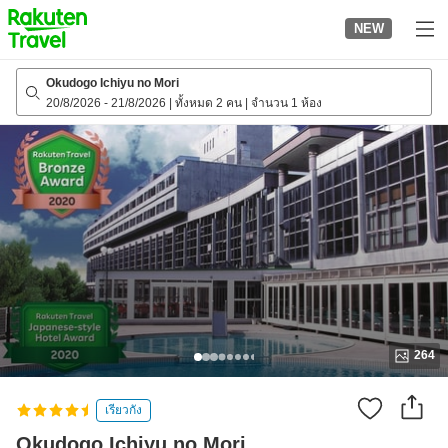
to
NEW
top
page
Okudogo Ichiyu no Mori
20/8/2026
-
21/8/2026
|
ทั้งหมด 2 คน
|
จำนวน 1 ห้อง
264
เรียวกัง
Okudogo Ichiyu no Mori