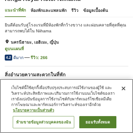
แนะนำที่พัก
ห้องพักและแพลนพัก
รีวิว
ข้อมูลเบื้องต้น
ยินดีต้อนรับสู่โรงแรมที่มีห้องพักที่กว้างขวาง และผ่อนคลายที่สุดที่คุณ
สามารถพบได้ใน Niihama
นครนีฮามะ, เอฮิเมะ, ญี่ปุ่น
ดูบนแผนที่
ดีมาก
รีวิว:
266
4.2
สิ่งอำนวยความสะดวกในที่พัก
Wi-Fi
เลานจ์
เว็บไซต์นี้ใช้คุกกี้เพื่อปรับปรุงประสบการณ์ใช้งานของผู้ใช้ และ
บาร์
มีพื้นที่สำหรับสูบบุหรี่
วิเคราะห์ประสิทธิภาพและปริมาณการใช้งานบนเว็บไซต์ของเรา
เรายังแบ่งปันข้อมูลการใช้งานไซต์กับพาร์ทเนอร์โซเชียลมีเดีย
การโฆษณาและพาร์ทเนอร์การวิเคราะห์ของเราอีกด้วย
หน้าแรก
ญี่ปุ่น
เอฮิเมะ
นครนีฮามะ
นโยบายความเป็นส่วนตัว
Rihga Royal Hotel Niihama
ห้ามขายข้อมูลส่วนบุคคลของฉัน
ยอมรับทั้งหมด
ค้นหาห้องพัก