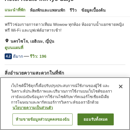
แนะนำที่พัก
ห้องพักและแพลนพัก
รีวิว
ข้อมูลเบื้องต้น
ฟรีวิวช่องรายการดาวเทียม Wowow ทุกห้อง ห้องอาบน้ำแยกชายหญิง
ฟรี Wi-Fi และบุฟเฟ่ต์อาหารเช้า!
นครไซโจ, เอฮิเมะ, ญี่ปุ่น
ดูบนแผนที่
ดีมาก
รีวิว:
196
4.2
สิ่งอำนวยความสะดวกในที่พัก
ที่จอดรถ
สปา/บิวตี้ซาลอน
เว็บไซต์นี้ใช้คุกกี้เพื่อปรับปรุงประสบการณ์ใช้งานของผู้ใช้ และ
ร้านอาหาร
ตู้จำหน่ายอัตโนมัติ
วิเคราะห์ประสิทธิภาพและปริมาณการใช้งานบนเว็บไซต์ของเรา
เรายังแบ่งปันข้อมูลการใช้งานไซต์กับพาร์ทเนอร์โซเชียลมีเดีย
การโฆษณาและพาร์ทเนอร์การวิเคราะห์ของเราอีกด้วย
หน้าแรก
ญี่ปุ่น
เอฮิเมะ
นครไซโจ
Hotel Route-Inn Iyo Saijo
นโยบายความเป็นส่วนตัว
ห้ามขายข้อมูลส่วนบุคคลของฉัน
ยอมรับทั้งหมด
ค้นหาห้องพัก