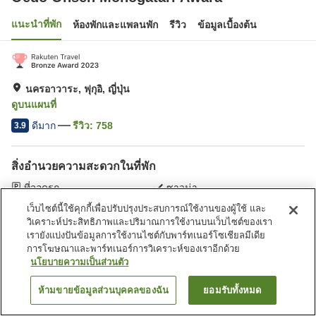
แนะนำที่พัก
ห้องพักและแพลนพัก
รีวิว
ข้อมูลเบื้องต้น
นครอาวาระ, ฟุกุอิ, ญี่ปุ่น
ดูบนแผนที่
ดีมาก
รีวิว:
758
3.9
สิ่งอำนวยความสะดวกในที่พัก
ที่จอดรถ
ซาวน่า
ร้านอาหาร
ร้านค้า
เว็บไซต์นี้ใช้คุกกี้เพื่อปรับปรุงประสบการณ์ใช้งานของผู้ใช้ และ
วิเคราะห์ประสิทธิภาพและปริมาณการใช้งานบนเว็บไซต์ของเรา
เรายังแบ่งปันข้อมูลการใช้งานไซต์กับพาร์ทเนอร์โซเชียลมีเดีย
หน้าแรก
ญี่ปุ่น
ฟุกุอิ
นครอาวาระ
การโฆษณาและพาร์ทเนอร์การวิเคราะห์ของเราอีกด้วย
Oedo Onsen Monogatari Awara
นโยบายความเป็นส่วนตัว
ห้ามขายข้อมูลส่วนบุคคลของฉัน
ยอมรับทั้งหมด
ค้นหาห้องพัก