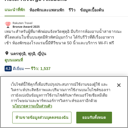
แนะนำที่พัก
ห้องพักและแพลนพัก
รีวิว
ข้อมูลเบื้องต้น
เหมาะสำหรับผู้ที่มาพักผ่อนจังหวัดฟุคุอิ มีบริการห้องอาบน้ำสาธารณะ
ที่โดดเด่นในชั้นบนสุดมีทิวทัศน์มุมกว้าง ได้รับรีวิวที่ดีเรื่องอาหาร
เช้า ห้องพักของโรงแรมนี้มีทีวีขนาด 50 นิ้วและบริการ Wi-Fi ฟรี
นครฟุกุอิ, ฟุกุอิ, ญี่ปุ่น
ดูบนแผนที่
ดีเยี่ยม
รีวิว:
1,537
4.3
เว็บไซต์นี้ใช้คุกกี้เพื่อปรับปรุงประสบการณ์ใช้งานของผู้ใช้ และ
สิ่งอำนวยความสะดวกในที่พัก
วิเคราะห์ประสิทธิภาพและปริมาณการใช้งานบนเว็บไซต์ของเรา
ที่จอดรถ
ซาวน่า
เรายังแบ่งปันข้อมูลการใช้งานไซต์กับพาร์ทเนอร์โซเชียลมีเดีย
สปา/บิวตี้ซาลอน
ร้านอาหาร
การโฆษณาและพาร์ทเนอร์การวิเคราะห์ของเราอีกด้วย
นโยบายความเป็นส่วนตัว
หน้าแรก
ญี่ปุ่น
ฟุกุอิ
นครฟุกุอิ
Hotel Riverge Akebono
ห้ามขายข้อมูลส่วนบุคคลของฉัน
ยอมรับทั้งหมด
ค้นหาห้องพัก