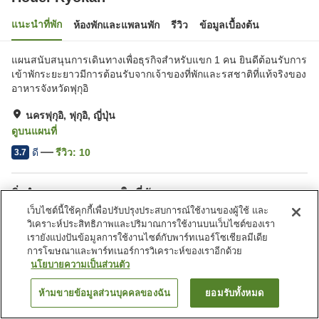
แนะนำที่พัก
ห้องพักและแพลนพัก
รีวิว
ข้อมูลเบื้องต้น
แผนสนับสนุนการเดินทางเพื่อธุรกิจสำหรับแขก 1 คน ยินดีต้อนรับการ
เข้าพักระยะยาวมีการต้อนรับจากเจ้าของที่พักและรสชาติที่แท้จริงของ
อาหารจังหวัดฟุกุอิ
นครฟุกุอิ, ฟุกุอิ, ญี่ปุ่น
ดูบนแผนที่
ดี
รีวิว:
10
3.7
สิ่งอำนวยความสะดวกในที่พัก
เว็บไซต์นี้ใช้คุกกี้เพื่อปรับปรุงประสบการณ์ใช้งานของผู้ใช้ และ
ที่จอดรถ
สปา/บิวตี้ซาลอน
วิเคราะห์ประสิทธิภาพและปริมาณการใช้งานบนเว็บไซต์ของเรา
ตู้จำหน่ายอัตโนมัติ
บริการซักผ้า (มีค่าบริการ)
เรายังแบ่งปันข้อมูลการใช้งานไซต์กับพาร์ทเนอร์โซเชียลมีเดีย
การโฆษณาและพาร์ทเนอร์การวิเคราะห์ของเราอีกด้วย
นโยบายความเป็นส่วนตัว
หน้าแรก
ญี่ปุ่น
ฟุกุอิ
นครฟุกุอิ
Houei Ryokan
ห้ามขายข้อมูลส่วนบุคคลของฉัน
ยอมรับทั้งหมด
ค้นหาห้องพัก