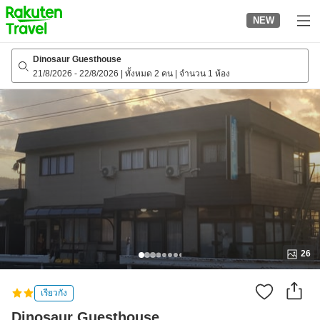
to
NEW
top
page
Dinosaur Guesthouse
21/8/2026
-
22/8/2026
|
ทั้งหมด 2 คน
|
จำนวน 1 ห้อง
26
เรียวกัง
Dinosaur Guesthouse