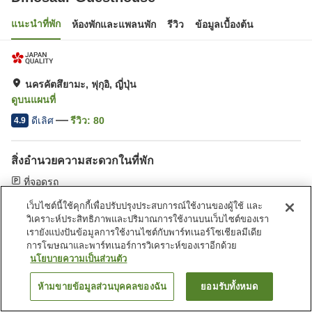
แนะนำที่พัก
ห้องพักและแพลนพัก
รีวิว
ข้อมูลเบื้องต้น
นครคัตสึยามะ, ฟุกุอิ, ญี่ปุ่น
ดูบนแผนที่
ดีเลิศ
รีวิว:
80
4.9
สิ่งอำนวยความสะดวกในที่พัก
ที่จอดรถ
เว็บไซต์นี้ใช้คุกกี้เพื่อปรับปรุงประสบการณ์ใช้งานของผู้ใช้ และ
หน้าแรก
ญี่ปุ่น
ฟุกุอิ
นครคัตสึยามะ
Dinosaur Guesthouse
วิเคราะห์ประสิทธิภาพและปริมาณการใช้งานบนเว็บไซต์ของเรา
เรายังแบ่งปันข้อมูลการใช้งานไซต์กับพาร์ทเนอร์โซเชียลมีเดีย
การโฆษณาและพาร์ทเนอร์การวิเคราะห์ของเราอีกด้วย
นโยบายความเป็นส่วนตัว
ห้ามขายข้อมูลส่วนบุคคลของฉัน
ยอมรับทั้งหมด
ค้นหาห้องพัก