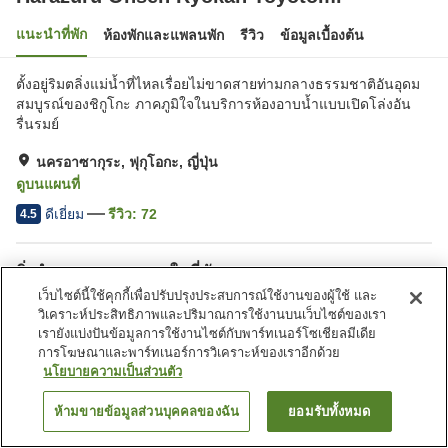
แนะนำที่พัก
ห้องพักและแพลนพัก
รีวิว
ข้อมูลเบื้องต้น
ตั้งอยู่ริมตลิ่งแม่น้ำที่ไหลเรื่อยไม่ขาดสายท่ามกลางธรรมชาติอันอุดม
สมบูรณ์ของชิกูโกะ ภาคภูมิใจในบริการห้องอาบน้ำแบบเปิดโล่งอัน
รื่นรมย์
นครอาซากุระ, ฟุกุโอกะ, ญี่ปุ่น
ดูบนแผนที่
ดีเยี่ยม
รีวิว:
72
4.5
สิ่งอำนวยความสะดวกในที่พัก
เว็บไซต์นี้ใช้คุกกี้เพื่อปรับปรุงประสบการณ์ใช้งานของผู้ใช้ และ
ที่จอดรถ
ตู้จำหน่ายอัตโนมัติ
วิเคราะห์ประสิทธิภาพและปริมาณการใช้งานบนเว็บไซต์ของเรา
ห้องอาบน้ำเปิดโล่ง (มีบ่อน้ำพุ
ห้องอาบน้ำใหญ่
เรายังแบ่งปันข้อมูลการใช้งานไซต์กับพาร์ทเนอร์โซเชียลมีเดีย
ร้อน)
การโฆษณาและพาร์ทเนอร์การวิเคราะห์ของเราอีกด้วย
นโยบายความเป็นส่วนตัว
หน้าแรก
ญี่ปุ่น
ฟุกุโอกะ
นครอาซากุระ
ห้ามขายข้อมูลส่วนบุคคลของฉัน
ยอมรับทั้งหมด
Harazuru Onsen Ryokan Toyotomi
ค้นหาห้องพัก