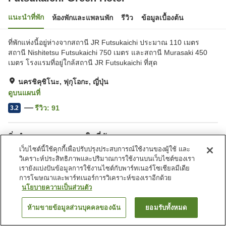
แนะนำที่พัก
ห้องพักและแพลนพัก
รีวิว
ข้อมูลเบื้องต้น
ที่พักแห่งนี้อยู่ห่างจากสถานี JR Futsukaichi ประมาณ 110 เมตร
สถานี Nishitetsu Futsukaichi 750 เมตร และสถานี Murasaki 450
เมตร โรงแรมที่อยู่ใกล้สถานี JR Futsukaichi ที่สุด
นครชิคุชิโนะ, ฟุกุโอกะ, ญี่ปุ่น
ดูบนแผนที่
รีวิว:
91
3.2
สิ่งอำนวยความสะดวกในที่พัก
เว็บไซต์นี้ใช้คุกกี้เพื่อปรับปรุงประสบการณ์ใช้งานของผู้ใช้ และ
ที่จอดรถ
สปา/บิวตี้ซาลอน
วิเคราะห์ประสิทธิภาพและปริมาณการใช้งานบนเว็บไซต์ของเรา
มุมอิซากายะ
ตู้จำหน่ายอัตโนมัติ
เรายังแบ่งปันข้อมูลการใช้งานไซต์กับพาร์ทเนอร์โซเชียลมีเดีย
การโฆษณาและพาร์ทเนอร์การวิเคราะห์ของเราอีกด้วย
นโยบายความเป็นส่วนตัว
หน้าแรก
ญี่ปุ่น
ฟุกุโอกะ
นครชิคุชิโนะ
Futsukaichi Green Hotel
ห้ามขายข้อมูลส่วนบุคคลของฉัน
ยอมรับทั้งหมด
ค้นหาห้องพัก