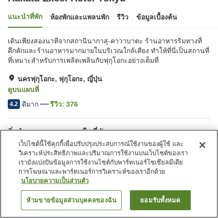
แนะนำที่พัก
ห้องพักและแพลนพัก
รีวิว
ข้อมูลเบื้องต้น
เดินเพียงสองนาทีจากสถานีนากาสุ-คาวาบาตะ ร้านอาหารริมทางที่
คึกคักและร้านอาหารมากมายในบริเวณใกล้เคียง ทำให้ที่นี่เป็นสถานที่
ที่เหมาะสำหรับการเพลิดเพลินกับฟุกุโอกะอย่างเต็มที่
นครฟุกุโอกะ, ฟุกุโอกะ, ญี่ปุ่น
ดูบนแผนที่
ดีมาก
รีวิว:
376
4.2
สิ่งอำนวยความสะดวกในที่พัก
เว็บไซต์นี้ใช้คุกกี้เพื่อปรับปรุงประสบการณ์ใช้งานของผู้ใช้ และ
Wi-Fi
เดินห้านาทีถึงสถานี
วิเคราะห์ประสิทธิภาพและปริมาณการใช้งานบนเว็บไซต์ของเรา
ร้านอาหาร
ปลอดบุหรี่
เรายังแบ่งปันข้อมูลการใช้งานไซต์กับพาร์ทเนอร์โซเชียลมีเดีย
การโฆษณาและพาร์ทเนอร์การวิเคราะห์ของเราอีกด้วย
นโยบายความเป็นส่วนตัว
หน้าแรก
ญี่ปุ่น
ฟุกุโอกะ
นครฟุกุโอกะ
Hakata Excel Hotel Tokyu
ห้ามขายข้อมูลส่วนบุคคลของฉัน
ยอมรับทั้งหมด
ค้นหาห้องพัก