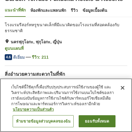
แนะนำที่พัก
ห้องพักและแพลนพัก
รีวิว
ข้อมูลเบื้องต้น
โรงแรมรีสอร์ทหรูขนาดเล็กที่มีแนวคิดของโรงแรมที่สอดคล้องกับ
ธรรมชาติ
นครฟุกุโอกะ, ฟุกุโอกะ, ญี่ปุ่น
ดูบนแผนที่
ดีเยี่ยม
รีวิว:
211
4.6
สิ่งอำนวยความสะดวกในที่พัก
ที่จอดรถ
ฟิตเนสยิม/ฟิตเนสคลับ
เว็บไซต์นี้ใช้คุกกี้เพื่อปรับปรุงประสบการณ์ใช้งานของผู้ใช้ และ
สระว่ายน้ำ
ร้านอาหาร
วิเคราะห์ประสิทธิภาพและปริมาณการใช้งานบนเว็บไซต์ของเรา
เรายังแบ่งปันข้อมูลการใช้งานไซต์กับพาร์ทเนอร์โซเชียลมีเดีย
หน้าแรก
การโฆษณาและพาร์ทเนอร์การวิเคราะห์ของเราอีกด้วย
ญี่ปุ่น
ฟุกุโอกะ
นครฟุกุโอกะ
Garden Terrace Fukuoka Hotels & Resorts
นโยบายความเป็นส่วนตัว
ห้ามขายข้อมูลส่วนบุคคลของฉัน
ยอมรับทั้งหมด
ค้นหาห้องพัก