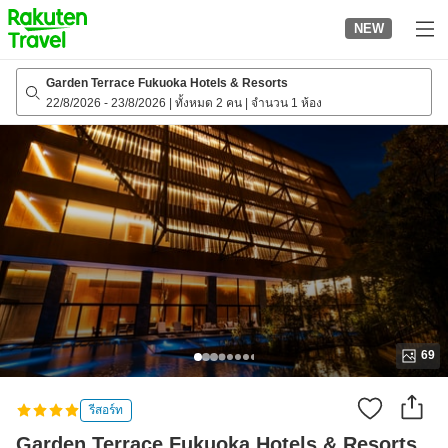
to
NEW
top
page
Garden Terrace Fukuoka Hotels & Resorts
22/8/2026
-
23/8/2026
|
ทั้งหมด 2 คน
|
จำนวน 1 ห้อง
69
รีสอร์ท
Garden Terrace Fukuoka Hotels & Resorts