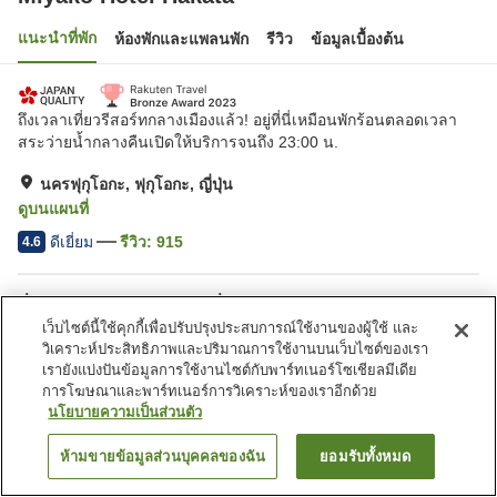
แนะนำที่พัก
ห้องพักและแพลนพัก
รีวิว
ข้อมูลเบื้องต้น
ถึงเวลาเที่ยวรีสอร์ทกลางเมืองแล้ว! อยู่ที่นี่เหมือนพักร้อนตลอดเวลา
สระว่ายน้ำกลางคืนเปิดให้บริการจนถึง 23:00 น.
นครฟุกุโอกะ, ฟุกุโอกะ, ญี่ปุ่น
ดูบนแผนที่
ดีเยี่ยม
รีวิว:
915
4.6
สิ่งอำนวยความสะดวกในที่พัก
เว็บไซต์นี้ใช้คุกกี้เพื่อปรับปรุงประสบการณ์ใช้งานของผู้ใช้ และ
เดินห้านาทีถึงสถานี
อ่างน้ำวน
วิเคราะห์ประสิทธิภาพและปริมาณการใช้งานบนเว็บไซต์ของเรา
ซาวน่า
สปา/บิวตี้ซาลอน
เรายังแบ่งปันข้อมูลการใช้งานไซต์กับพาร์ทเนอร์โซเชียลมีเดีย
การโฆษณาและพาร์ทเนอร์การวิเคราะห์ของเราอีกด้วย
นโยบายความเป็นส่วนตัว
หน้าแรก
ญี่ปุ่น
ฟุกุโอกะ
นครฟุกุโอกะ
Miyako Hotel Hakata
ห้ามขายข้อมูลส่วนบุคคลของฉัน
ยอมรับทั้งหมด
ค้นหาห้องพัก