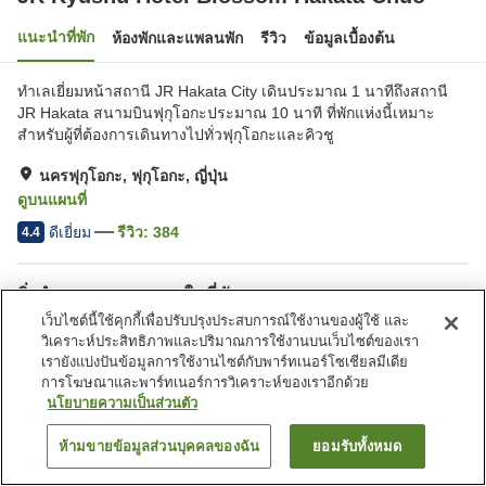
แนะนำที่พัก
ห้องพักและแพลนพัก
รีวิว
ข้อมูลเบื้องต้น
ทำเลเยี่ยมหน้าสถานี JR Hakata City เดินประมาณ 1 นาทีถึงสถานี
JR Hakata สนามบินฟุกุโอกะประมาณ 10 นาที ที่พักแห่งนี้เหมาะ
สำหรับผู้ที่ต้องการเดินทางไปทั่วฟุกุโอกะและคิวชู
นครฟุกุโอกะ, ฟุกุโอกะ, ญี่ปุ่น
ดูบนแผนที่
ดีเยี่ยม
รีวิว:
384
4.4
สิ่งอำนวยความสะดวกในที่พัก
เว็บไซต์นี้ใช้คุกกี้เพื่อปรับปรุงประสบการณ์ใช้งานของผู้ใช้ และ
สปา/บิวตี้ซาลอน
ร้านอาหาร
วิเคราะห์ประสิทธิภาพและปริมาณการใช้งานบนเว็บไซต์ของเรา
ตู้จำหน่ายอัตโนมัติ
บริการซักผ้า (มีค่าบริการ)
เรายังแบ่งปันข้อมูลการใช้งานไซต์กับพาร์ทเนอร์โซเชียลมีเดีย
การโฆษณาและพาร์ทเนอร์การวิเคราะห์ของเราอีกด้วย
นโยบายความเป็นส่วนตัว
หน้าแรก
ญี่ปุ่น
ฟุกุโอกะ
นครฟุกุโอกะ
JR Kyushu Hotel Blossom Hakata Chuo
ห้ามขายข้อมูลส่วนบุคคลของฉัน
ยอมรับทั้งหมด
ค้นหาห้องพัก