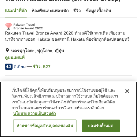
แนะนำที่พัก
ห้องพักและแพลนพัก
รีวิว
ข้อมูลเบื้องต้น
Rakuten Travel Bronze Award 2020 ทำเลดีใช้เวลาเดินเพียงสาม
นาทีจากทางออก Hakata ของสถานี Hakata ห้องพักทุกห้องปลอดบุหรี่
นครฟุกุโอกะ, ฟุกุโอกะ, ญี่ปุ่น
ดูบนแผนที่
ดีเยี่ยม
รีวิว:
527
4.3
สิ่งอำนวยความสะดวกในที่พัก
เว็บไซต์นี้ใช้คุกกี้เพื่อปรับปรุงประสบการณ์ใช้งานของผู้ใช้ และ
ที่จอดรถ
สปา/บิวตี้ซาลอน
วิเคราะห์ประสิทธิภาพและปริมาณการใช้งานบนเว็บไซต์ของเรา
บริการส่งสินค้า
บริการโทรปลุก
เรายังแบ่งปันข้อมูลการใช้งานไซต์กับพาร์ทเนอร์โซเชียลมีเดีย
การโฆษณาและพาร์ทเนอร์การวิเคราะห์ของเราอีกด้วย
นโยบายความเป็นส่วนตัว
หน้าแรก
ญี่ปุ่น
ฟุกุโอกะ
นครฟุกุโอกะ
Via Inn Hakata Ekimae (JR West Group)
ห้ามขายข้อมูลส่วนบุคคลของฉัน
ยอมรับทั้งหมด
ค้นหาห้องพัก