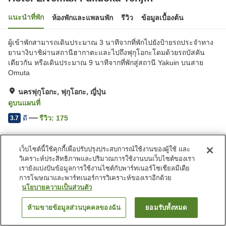
แนะนำที่พัก
ห้องพักและแพลนพัก
รีวิว
ข้อมูลเบื้องต้น
ผู้เข้าพักสามารถเดินประมาณ 3 นาทีจากที่พักไปยังป้ายรถประจำทาง
ยานางิบาชิผ่านสถานีฮากาตะและไปถึงฟุกุโอกะโดมด้วยรถบัสคัน
เดียวกัน หรือเดินประมาณ 9 นาทีจากที่พักสู่สถานี Yakuin บนสาย
Omuta
นครฟุกุโอกะ, ฟุกุโอกะ, ญี่ปุ่น
ดูบนแผนที่
ดี
รีวิว:
175
3.7
หน้าแรก
ญี่ปุ่น
ฟุกุโอกะ
นครฟุกุโอกะ
เว็บไซต์นี้ใช้คุกกี้เพื่อปรับปรุงประสบการณ์ใช้งานของผู้ใช้ และ
Hotel Livemax Fukuoka Tenjin
วิเคราะห์ประสิทธิภาพและปริมาณการใช้งานบนเว็บไซต์ของเรา
เรายังแบ่งปันข้อมูลการใช้งานไซต์กับพาร์ทเนอร์โซเชียลมีเดีย
การโฆษณาและพาร์ทเนอร์การวิเคราะห์ของเราอีกด้วย
นโยบายความเป็นส่วนตัว
ห้ามขายข้อมูลส่วนบุคคลของฉัน
ยอมรับทั้งหมด
ค้นหาห้องพัก