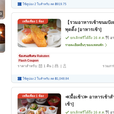
ใช้คูปอง 2 ใบสำหรับ
ลด
฿919.75
3
เหลือเพียง
1
ห้อง
【รวมอาหารเช้าขนมปังฝรั
พุดดิ้ง [อาหารเช้า]
ยกเลิกฟรีได้ถึง
16 ส.ค.
อ
รายละเอียดอื่นๆ ของแพลนพัก
ข้อเสนอพิเศษ Rakuten
Flash Coupon
ราคาสำหรับ:
1
คืน
|
|
รวมภาษ
ใช้คูปอง 2 ใบสำหรับ
ลด
฿1,048.84
เหลือเพียง
1
ห้อง
≪มื้อเช้า≫ อาหารเช้าส
เช้า]
ยกเลิกฟรีได้ถึง
16 ส.ค.
อ