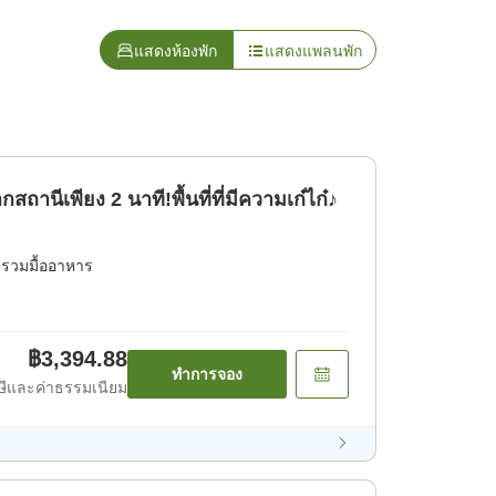
แสดงห้องพัก
แสดงแพลนพัก
านีเพียง 2 นาที!พื้นที่ที่มีความเก๋ไก๋♪
่รวมมื้ออาหาร
฿3,394.88
ทำการจอง
ีและค่าธรรมเนียม