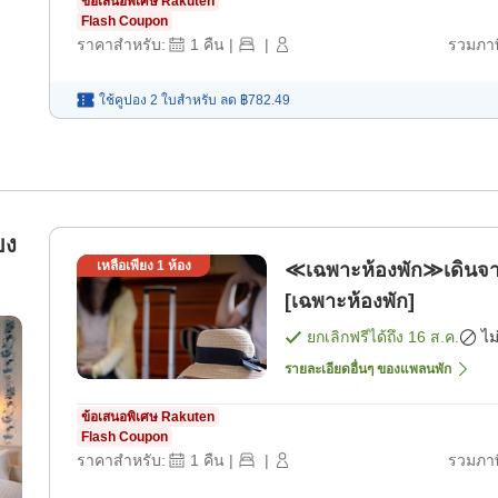
ข้อเสนอพิเศษ Rakuten
Flash Coupon
ราคาสำหรับ:
1
คืน
|
|
รวมภาษ
ใช้คูปอง 2 ใบสำหรับ
ลด
฿782.49
ยง
เหลือเพียง
1
ห้อง
≪เฉพาะห้องพัก≫เดินจากสถ
[เฉพาะห้องพัก]
ยกเลิกฟรีได้ถึง
16 ส.ค.
ไม
รายละเอียดอื่นๆ ของแพลนพัก
ข้อเสนอพิเศษ Rakuten
Flash Coupon
ราคาสำหรับ:
1
คืน
|
|
รวมภาษ