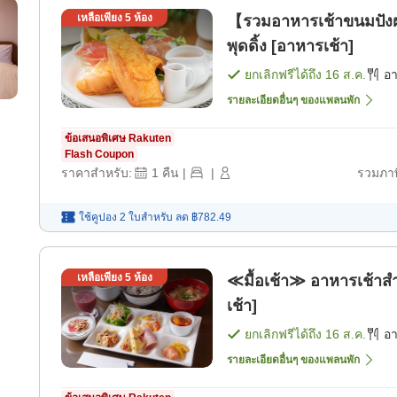
เหลือเพียง
5
ห้อง
【รวมอาหารเช้าขนมปังฝรั
พุดดิ้ง [อาหารเช้า]
ยกเลิกฟรีได้ถึง
16 ส.ค.
อ
รายละเอียดอื่นๆ ของแพลนพัก
ข้อเสนอพิเศษ Rakuten
Flash Coupon
ราคาสำหรับ:
1
คืน
|
|
รวมภาษ
ใช้คูปอง 2 ใบสำหรับ
ลด
฿782.49
เหลือเพียง
5
ห้อง
≪มื้อเช้า≫ อาหารเช้าส
เช้า]
ยกเลิกฟรีได้ถึง
16 ส.ค.
อ
รายละเอียดอื่นๆ ของแพลนพัก