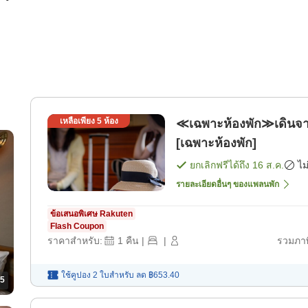
เหลือเพียง
5
ห้อง
≪เฉพาะห้องพัก≫เดินจากสถ
[เฉพาะห้องพัก]
ยกเลิกฟรีได้ถึง
16 ส.ค.
ไม
รายละเอียดอื่นๆ ของแพลนพัก
ข้อเสนอพิเศษ Rakuten
Flash Coupon
ราคาสำหรับ:
1
คืน
|
|
รวมภาษ
ใช้คูปอง 2 ใบสำหรับ
ลด
฿653.40
5