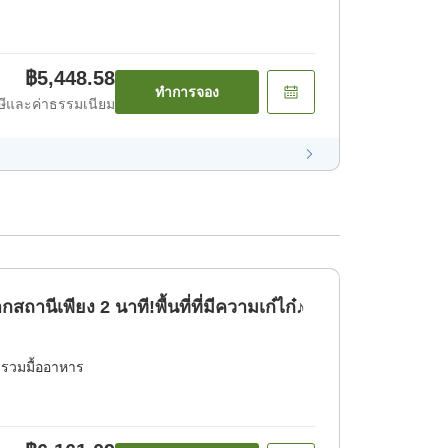
฿5,448.58
ทำการจอง
ีและค่าธรรมเนียม
านีเพียง 2 นาที!พื้นที่ที่มีความเก๋ไก๋♪
่รวมมื้ออาหาร