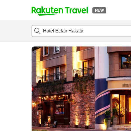
NEW
t
แนะนำที่พัก
ห้องพักและแพลนพัก
รีวิว
สิ่่งอำนวยความสะด
o
p
P
a
g
e
_
s
e
a
r
c
h