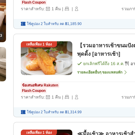
Flash Coupon
ราคาสำหรับ:
1
คืน
|
|
รวมภาษ
ใช้คูปอง 2 ใบสำหรับ
ลด
฿1,185.90
3
เหลือเพียง
1
ห้อง
【รวมอาหารเช้าขนมปังฝรั
พุดดิ้ง [อาหารเช้า]
ยกเลิกฟรีได้ถึง
16 ส.ค.
อ
รายละเอียดอื่นๆ ของแพลนพัก
ข้อเสนอพิเศษ Rakuten
Flash Coupon
ราคาสำหรับ:
1
คืน
|
|
รวมภาษ
ใช้คูปอง 2 ใบสำหรับ
ลด
฿1,314.99
เหลือเพียง
1
ห้อง
≪มื้อเช้า≫ อาหารเช้าส