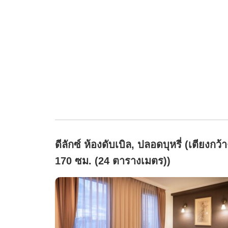
ดีลักซ์ ห้องดับเบิล, ปลอดบุหรี่ (เตียงกว้า
170 ซม. (24 ตารางเมตร))