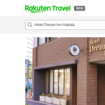
NEW
t
แนะนำที่พัก
ห้องพักและแพลนพัก
รีวิว
ไฮไลต์
สิ่่งอำนวยค
o
p
P
a
g
e
_
s
e
a
r
c
h