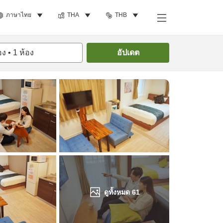
ภาษาไทย
THA
THB
ค้นหาห้องพัก
อง
•
1
ห้อง
อัปเดต
ดูทั้งหมด
61