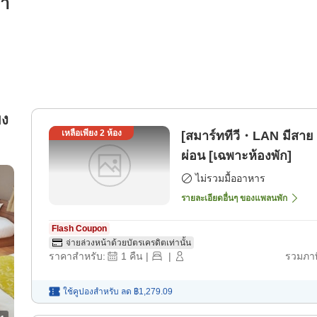
รา
ยง
เหลือเพียง
2
ห้อง
[สมาร์ททีวี・LAN มีสาย
ผ่อน [เฉพาะห้องพัก]
ไม่รวมมื้ออาหาร
รายละเอียดอื่นๆ ของแพลนพัก
Flash Coupon
จ่ายล่วงหน้าด้วยบัตรเครดิตเท่านั้น
ราคาสำหรับ:
1
คืน
|
|
รวมภาษ
ใช้คูปองสำหรับ
ลด
฿1,279.09