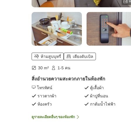
1
ห้ามสูบบุหรี่
เตียงดับเบิล
30 m²
1-5 คน
สิ่งอำนวยความสะดวกภายในห้องพัก
โทรทัศน์
ตู้เสื้อผ้า
ราวตากผ้า
ผ้าปูที่นอน
ห้องครัว
กาต้มน้ำไฟฟ้า
ดูรายละเอียดอื่นๆ ของห้องพัก