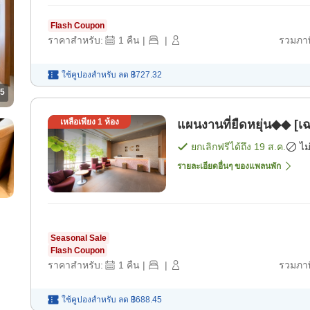
Flash Coupon
ราคาสำหรับ:
1
คืน
|
|
รวมภาษ
ใช้คูปองสำหรับ
ลด
฿727.32
5
เหลือเพียง
1
ห้อง
แผนงานที่ยืดหยุ่น◆◆ [เ
ยกเลิกฟรีได้ถึง
19 ส.ค.
ไม
รายละเอียดอื่นๆ ของแพลนพัก
Seasonal Sale
Flash Coupon
ราคาสำหรับ:
1
คืน
|
|
รวมภาษ
ใช้คูปองสำหรับ
ลด
฿688.45