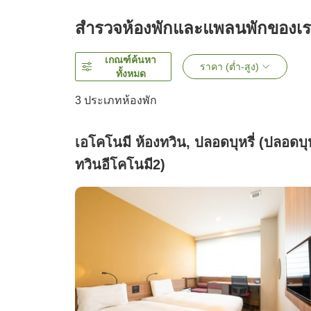
สำรวจห้องพักและแพลนพักของเ
เกณฑ์ค้นหา
ราคา (ต่ำ-สูง)
ทั้งหมด
3
ประเภทห้องพัก
เอโคโนมี ห้องทวิน, ปลอดบุหรี่ (ปลอดบุห
ทวินอีโคโนมี2)