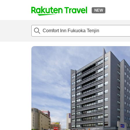
NEW
t
แนะนำที่พัก
ห้องพักและแพลนพัก
รีวิว
ไฮไลต์
สิ่่งอำนวยค
o
p
P
a
g
e
_
s
e
a
r
c
h