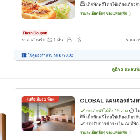
เด็กพักฟรีโดยใช้เตียงเดียวกับ
รายละเอียดอื่นๆ ของแพลนพัก
Flash Coupon
ราคาสำหรับ:
1
คืน
|
|
รวมภาษ
ใช้คูปองสำหรับ
ลด
฿790.02
ดูอีก
3
แพลนพั
ด
เหลือเพียง
1
ห้อง
GLOBAL แผนจองล่
ยกเลิกฟรีได้ถึง
19 ส.ค.
ไม
เด็กพักฟรีโดยใช้เตียงเดียวกับ
รองรับการชำระเงิน ณ ที่พัก
รายละเอียดอื่นๆ ของแพลนพัก