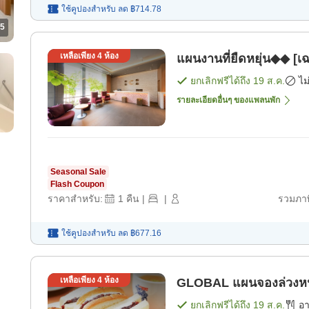
ใช้คูปองสำหรับ
ลด
฿714.78
5
เหลือเพียง
4
ห้อง
แผนงานที่ยืดหยุ่น◆◆ [เ
ยกเลิกฟรีได้ถึง
19 ส.ค.
ไม
รายละเอียดอื่นๆ ของแพลนพัก
Seasonal Sale
Flash Coupon
ราคาสำหรับ:
1
คืน
|
|
รวมภาษ
ใช้คูปองสำหรับ
ลด
฿677.16
เหลือเพียง
4
ห้อง
GLOBAL แผนจองล่ว
ยกเลิกฟรีได้ถึง
19 ส.ค.
อ