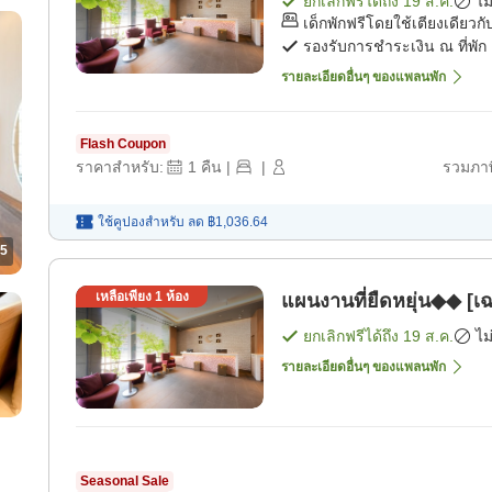
ยกเลิกฟรีได้ถึง
19 ส.ค.
ไม
เด็กพักฟรีโดยใช้เตียงเดียวกับ
รองรับการชำระเงิน ณ ที่พัก
รายละเอียดอื่นๆ ของแพลนพัก
Flash Coupon
ราคาสำหรับ:
1
คืน
|
|
รวมภาษ
ใช้คูปองสำหรับ
ลด
฿1,036.64
5
เหลือเพียง
1
ห้อง
แผนงานที่ยืดหยุ่น◆◆ [เ
ยกเลิกฟรีได้ถึง
19 ส.ค.
ไม
รายละเอียดอื่นๆ ของแพลนพัก
Seasonal Sale