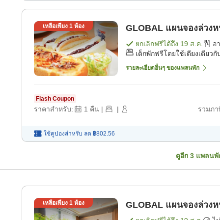
เหลือเพียง
1
ห้อง
GLOBAL แผนจองล่ว
ยกเลิกฟรีได้ถึง
19 ส.ค.
อ
เด็กพักฟรีโดยใช้เตียงเดียวกับ
รายละเอียดอื่นๆ ของแพลนพัก
Flash Coupon
ราคาสำหรับ:
1
คืน
|
|
รวมภาษ
ใช้คูปองสำหรับ
ลด
฿802.56
ดูอีก
3
แพลนพั
เหลือเพียง
1
ห้อง
GLOBAL แผนจองล่