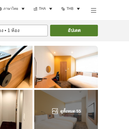
ภาษาไทย
THA
THB
ค้นหาห้องพัก
อง
•
1
ห้อง
อัปเดต
ดูทั้งหมด
55