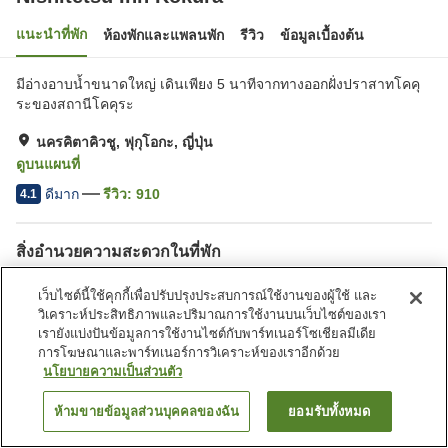
แนะนำที่พัก
ห้องพักและแพลนพัก
รีวิว
ข้อมูลเบื้องต้น
มีอ่างอาบน้ำขนาดใหญ่ เดินเพียง 5 นาทีจากทางออกฝั่งปราสาทโคคุ
ระของสถานีโคคุระ
นครคิตาคิวชู, ฟุกุโอกะ, ญี่ปุ่น
ดูบนแผนที่
ดีมาก
รีวิว:
910
4.1
สิ่งอำนวยความสะดวกในที่พัก
ที่จอดรถ
ซาวน่า
เว็บไซต์นี้ใช้คุกกี้เพื่อปรับปรุงประสบการณ์ใช้งานของผู้ใช้ และ
สปา/บิวตี้ซาลอน
ตู้จำหน่ายอัตโนมัติ
วิเคราะห์ประสิทธิภาพและปริมาณการใช้งานบนเว็บไซต์ของเรา
เรายังแบ่งปันข้อมูลการใช้งานไซต์กับพาร์ทเนอร์โซเชียลมีเดีย
การโฆษณาและพาร์ทเนอร์การวิเคราะห์ของเราอีกด้วย
หน้าแรก
ญี่ปุ่น
ฟุกุโอกะ
นครคิตาคิวชู
Nishitetsu Inn Kokura
นโยบายความเป็นส่วนตัว
ห้ามขายข้อมูลส่วนบุคคลของฉัน
ยอมรับทั้งหมด
ค้นหาห้องพัก