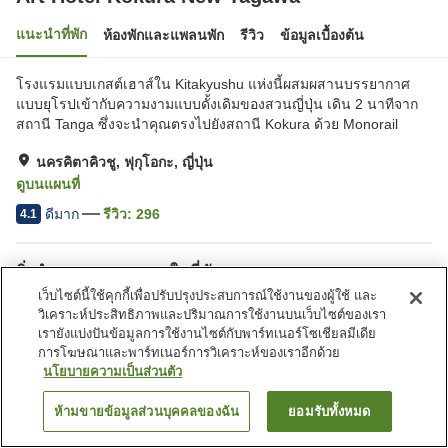
แนะนำที่พัก
ห้องพักและแพลนพัก
รีวิว
ข้อมูลเบื้องต้น
โรงแรมแบบเกสต์เฮาส์ใน Kitakyushu แห่งนี้ผสมผสานบรรยากาศ
แบบยุโรปเข้ากับความงามแบบดั้งเดิมของสวนญี่ปุ่น เดิน 2 นาทีจาก
สถานี Tanga ซึ่งจะนำคุณตรงไปยังสถานี Kokura ด้วย Monorail
นครคิตาคิวชู, ฟุกุโอกะ, ญี่ปุ่น
ดูบนแผนที่
ดีมาก
รีวิว:
296
4.1
สิ่งอำนวยความสะดวกในที่พัก
เว็บไซต์นี้ใช้คุกกี้เพื่อปรับปรุงประสบการณ์ใช้งานของผู้ใช้ และ
Wi-Fi
ร้านอาหาร
วิเคราะห์ประสิทธิภาพและปริมาณการใช้งานบนเว็บไซต์ของเรา
ห้องอาหารส่วนตัว
เลานจ์
เรายังแบ่งปันข้อมูลการใช้งานไซต์กับพาร์ทเนอร์โซเชียลมีเดีย
การโฆษณาและพาร์ทเนอร์การวิเคราะห์ของเราอีกด้วย
นโยบายความเป็นส่วนตัว
หน้าแรก
ญี่ปุ่น
ฟุกุโอกะ
นครคิตาคิวชู
Art Hotel Kokura New Tagawa
ห้ามขายข้อมูลส่วนบุคคลของฉัน
ยอมรับทั้งหมด
ค้นหาห้องพัก