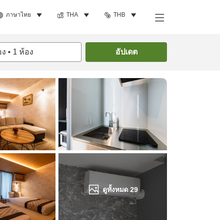
ภาษาไทย
THA
THB
ค้นหาห้องพัก
อง
•
1
ห้อง
อัปเดต
ดูทั้งหมด
29