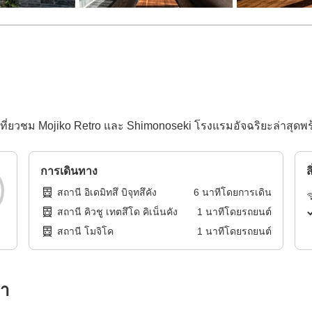
ที่ยวชม Mojiko Retro และ Shimonoseki โรงแรมอัจฉริยะล่าสุดพ
การเดินทาง
ส
สถานี อิเดมิทสึ บิจุทสึคัง
6
นาทีโดย
การเดิน
สถานี คิวชู เทตสึโด คิเน็นคัง
1
นาทีโดย
รถยนต์
สถานี โมจิโค
1
นาทีโดย
รถยนต์
รา