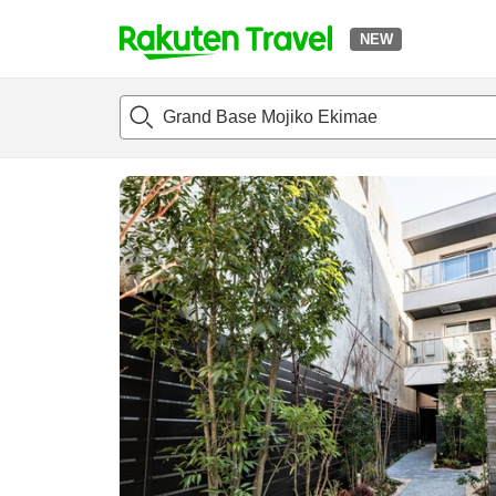
NEW
t
แนะนำที่พัก
ห้องพักและแพลนพัก
รีวิว
ไฮไลต์
สิ่่งอำนวยค
o
p
P
a
g
e
_
s
e
a
r
c
h