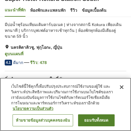
แนะนำที่พัก
ห้องพักและแพลนพัก
รีวิว
ข้อมูลเบื้องต้น
มีบ่อน้ำพุร้อนเทียมเติมคาร์บอเนต | ห่างจากสถานี Kokura เพียงเดิน
หกนาที | บริการบุฟเฟต์อาหารเช้าทุกวัน | ห้องพักทุกห้องมีเตียงคู่
ขนาด 59 นิ้ว
นครคิตาคิวชู, ฟุกุโอกะ, ญี่ปุ่น
ดูบนแผนที่
ดีมาก
รีวิว:
478
4.1
สิ่งอำนวยความสะดวกในที่พัก
เว็บไซต์นี้ใช้คุกกี้เพื่อปรับปรุงประสบการณ์ใช้งานของผู้ใช้ และ
ที่จอดรถ
สปา/บิวตี้ซาลอน
วิเคราะห์ประสิทธิภาพและปริมาณการใช้งานบนเว็บไซต์ของเรา
ตู้จำหน่ายอัตโนมัติ
ห้องอาบน้ำใหญ่
เรายังแบ่งปันข้อมูลการใช้งานไซต์กับพาร์ทเนอร์โซเชียลมีเดีย
การโฆษณาและพาร์ทเนอร์การวิเคราะห์ของเราอีกด้วย
นโยบายความเป็นส่วนตัว
หน้าแรก
ญี่ปุ่น
ฟุกุโอกะ
นครคิตาคิวชู
Super Hotel Kokura Station South
ห้ามขายข้อมูลส่วนบุคคลของฉัน
ยอมรับทั้งหมด
ค้นหาห้องพัก