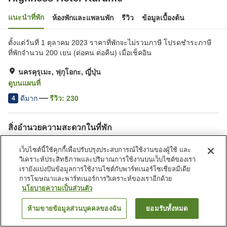
แนะนำที่พัก
ห้องพักและแพลนพัก
รีวิว
ข้อมูลเบื้องต้น
ตั้งแต่วันที่ 1 ตุลาคม 2023 ราคาที่พักจะไม่รวมภาษี โปรดชำระภาษี
ที่พักจำนวน 200 เยน (ต่อคน ต่อคืน) เมื่อเช็คอิน
นครคุรุเมะ, ฟุกุโอกะ, ญี่ปุ่น
ดูบนแผนที่
ดีมาก
รีวิว:
230
4
สิ่งอำนวยความสะดวกในที่พัก
ที่จอดรถ
สปา/บิวตี้ซาลอน
เว็บไซต์นี้ใช้คุกกี้เพื่อปรับปรุงประสบการณ์ใช้งานของผู้ใช้ และ
ตู้จำหน่ายอัตโนมัติ
ห้องประชุม
วิเคราะห์ประสิทธิภาพและปริมาณการใช้งานบนเว็บไซต์ของเรา
เรายังแบ่งปันข้อมูลการใช้งานไซต์กับพาร์ทเนอร์โซเชียลมีเดีย
การโฆษณาและพาร์ทเนอร์การวิเคราะห์ของเราอีกด้วย
หน้าแรก
ญี่ปุ่น
ฟุกุโอกะ
นครคุรุเมะ
Highness Hotel Kurume
นโยบายความเป็นส่วนตัว
ห้ามขายข้อมูลส่วนบุคคลของฉัน
ยอมรับทั้งหมด
ค้นหาห้องพัก