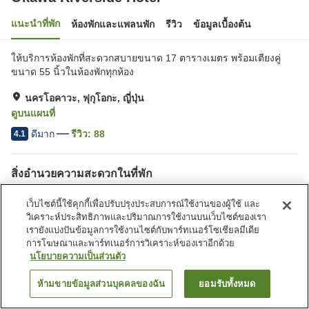
แนะนำที่พัก
ห้องพักและแพลนพัก
รีวิว
ข้อมูลเบื้องต้น
ให้บริการห้องพักที่สะดวกสบายขนาด 17 ตารางเมตร พร้อมเตียงคู่
ขนาด 55 นิ้วในห้องพักทุกห้อง
นครโอคาวะ, ฟุกุโอกะ, ญี่ปุ่น
ดูบนแผนที่
ดีมาก
รีวิว:
88
4.1
สิ่งอำนวยความสะดวกในที่พัก
ที่จอดรถ
สปา/บิวตี้ซาลอน
เว็บไซต์นี้ใช้คุกกี้เพื่อปรับปรุงประสบการณ์ใช้งานของผู้ใช้ และ
ตู้จำหน่ายอัตโนมัติ
ห้องประชุม
วิเคราะห์ประสิทธิภาพและปริมาณการใช้งานบนเว็บไซต์ของเรา
เรายังแบ่งปันข้อมูลการใช้งานไซต์กับพาร์ทเนอร์โซเชียลมีเดีย
การโฆษณาและพาร์ทเนอร์การวิเคราะห์ของเราอีกด้วย
หน้าแรก
ญี่ปุ่น
ฟุกุโอกะ
นครโอคาวะ
Okawa Riverside Hotel
นโยบายความเป็นส่วนตัว
ห้ามขายข้อมูลส่วนบุคคลของฉัน
ยอมรับทั้งหมด
ค้นหาห้องพัก