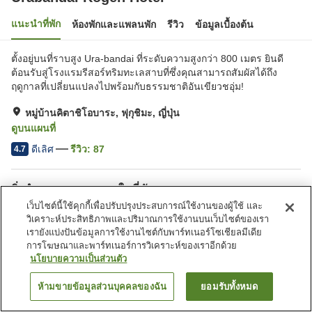
แนะนำที่พัก
ห้องพักและแพลนพัก
รีวิว
ข้อมูลเบื้องต้น
ตั้งอยู่บนที่ราบสูง Ura-bandai ที่ระดับความสูงกว่า 800 เมตร ยินดี
ต้อนรับสู่โรงแรมรีสอร์ทริมทะเลสาบที่ซึ่งคุณสามารถสัมผัสได้ถึง
ฤดูกาลที่เปลี่ยนแปลงไปพร้อมกับธรรมชาติอันเขียวชอุ่ม!
หมู่บ้านคิตาชิโอบาระ, ฟุกุชิมะ, ญี่ปุ่น
ดูบนแผนที่
ดีเลิศ
รีวิว:
87
4.7
สิ่งอำนวยความสะดวกในที่พัก
เว็บไซต์นี้ใช้คุกกี้เพื่อปรับปรุงประสบการณ์ใช้งานของผู้ใช้ และ
ที่จอดรถ
ร้านอาหาร
วิเคราะห์ประสิทธิภาพและปริมาณการใช้งานบนเว็บไซต์ของเรา
เลานจ์
บาร์
เรายังแบ่งปันข้อมูลการใช้งานไซต์กับพาร์ทเนอร์โซเชียลมีเดีย
การโฆษณาและพาร์ทเนอร์การวิเคราะห์ของเราอีกด้วย
นโยบายความเป็นส่วนตัว
หน้าแรก
ญี่ปุ่น
ฟุกุชิมะ
หมู่บ้านคิตาชิโอบาระ
Urabandai Kogen Hotel
ห้ามขายข้อมูลส่วนบุคคลของฉัน
ยอมรับทั้งหมด
ค้นหาห้องพัก