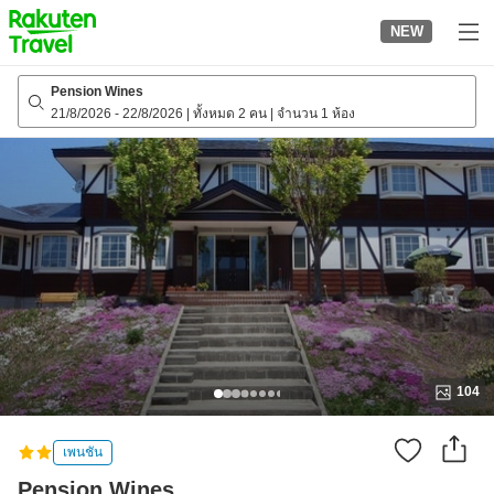
to
NEW
top
page
Pension Wines
21/8/2026
-
22/8/2026
|
ทั้งหมด 2 คน
|
จำนวน 1 ห้อง
104
เพนชัน
Pension Wines