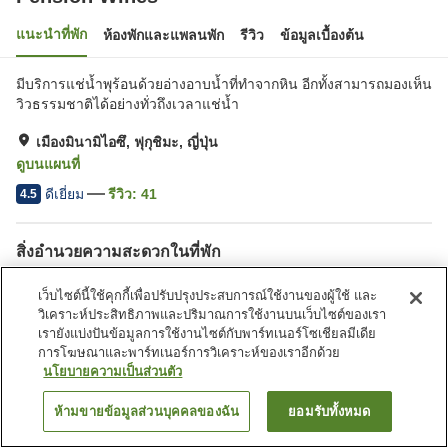
แนะนำที่พัก
ห้องพักและแพลนพัก
รีวิว
ข้อมูลเบื้องต้น
มีบริการแช่น้ำพุร้อนด้วยอ่างอาบน้ำที่ทำจากหิน อีกทั้งสามารถมองเห็น
วิวธรรมชาติได้อย่างทั่วถึงเวลาแช่น้ำ
เมืองมินามิไอซึ, ฟุกุชิมะ, ญี่ปุ่น
ดูบนแผนที่
ดีเยี่ยม
รีวิว:
41
4.5
สิ่งอำนวยความสะดวกในที่พัก
ที่จอดรถ
ตู้จำหน่ายอัตโนมัติ
เว็บไซต์นี้ใช้คุกกี้เพื่อปรับปรุงประสบการณ์ใช้งานของผู้ใช้ และ
ห้องตากอุปกรณ์สกี
บริการส่งสินค้า
วิเคราะห์ประสิทธิภาพและปริมาณการใช้งานบนเว็บไซต์ของเรา
เรายังแบ่งปันข้อมูลการใช้งานไซต์กับพาร์ทเนอร์โซเชียลมีเดีย
การโฆษณาและพาร์ทเนอร์การวิเคราะห์ของเราอีกด้วย
หน้าแรก
ญี่ปุ่น
ฟุกุชิมะ
เมืองมินามิไอซึ
Pension Wines
นโยบายความเป็นส่วนตัว
ห้ามขายข้อมูลส่วนบุคคลของฉัน
ยอมรับทั้งหมด
ค้นหาห้องพัก