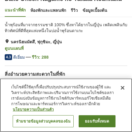
แนะนำที่พัก
ห้องพักและแพลนพัก
รีวิว
ข้อมูลเบื้องต้น
น้ำพุร้อนที่มาจากธรรมชาติ 100% ซึ่งหาได้ยากในญี่ปุ่น เพลิดเพลินกับ
ทิวทัศน์ที่ดีที่สุดแห่งหนึ่งในบ่อน้ำพุร้อนดาเกะ
นครนิฮมมัตสึ, ฟุกุชิมะ, ญี่ปุ่น
ดูบนแผนที่
ดีเยี่ยม
รีวิว:
288
4.3
สิ่งอำนวยความสะดวกในที่พัก
ที่จอดรถ
ซาวน่า
เว็บไซต์นี้ใช้คุกกี้เพื่อปรับปรุงประสบการณ์ใช้งานของผู้ใช้ และ
สปา/บิวตี้ซาลอน
เลานจ์
วิเคราะห์ประสิทธิภาพและปริมาณการใช้งานบนเว็บไซต์ของเรา
เรายังแบ่งปันข้อมูลการใช้งานไซต์กับพาร์ทเนอร์โซเชียลมีเดีย
การโฆษณาและพาร์ทเนอร์การวิเคราะห์ของเราอีกด้วย
หน้าแรก
ญี่ปุ่น
ฟุกุชิมะ
นครนิฮมมัตสึ
นโยบายความเป็นส่วนตัว
Dake Onsen Nagame no Yakata Kounkaku
ห้ามขายข้อมูลส่วนบุคคลของฉัน
ยอมรับทั้งหมด
ค้นหาห้องพัก