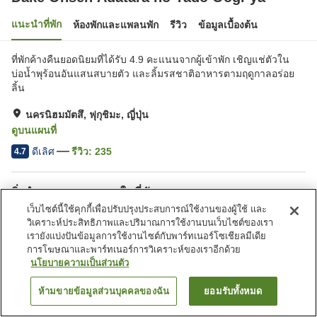
แนะนำที่พัก
ห้องพักและแพลนพัก
รีวิว
ข้อมูลเบื้องต้น
ที่พักค้างคืนยอดนิยมที่ได้รับ 4.9 คะแนนจากผู้เข้าพัก เชิญแช่ตัวใน
บ่อน้ำพุร้อนอันแสนสบายตัว และลิ้มรสชาติอาหารตามฤดูกาลอร่อย
ลิ้น
นครนิฮมมัตสึ, ฟุกุชิมะ, ญี่ปุ่น
ดูบนแผนที่
ดีเลิศ
รีวิว:
235
4.7
สิ่งอำนวยความสะดวกในที่พัก
เว็บไซต์นี้ใช้คุกกี้เพื่อปรับปรุงประสบการณ์ใช้งานของผู้ใช้ และ
ที่จอดรถ
วิเคราะห์ประสิทธิภาพและปริมาณการใช้งานบนเว็บไซต์ของเรา
เรายังแบ่งปันข้อมูลการใช้งานไซต์กับพาร์ทเนอร์โซเชียลมีเดีย
หน้าแรก
การโฆษณาและพาร์ทเนอร์การวิเคราะห์ของเราอีกด้วย
ญี่ปุ่น
ฟุกุชิมะ
นครนิฮมมัตสึ
Dake Onsen Adatara no Yado Oogi-ya
นโยบายความเป็นส่วนตัว
ห้ามขายข้อมูลส่วนบุคคลของฉัน
ยอมรับทั้งหมด
ค้นหาห้องพัก