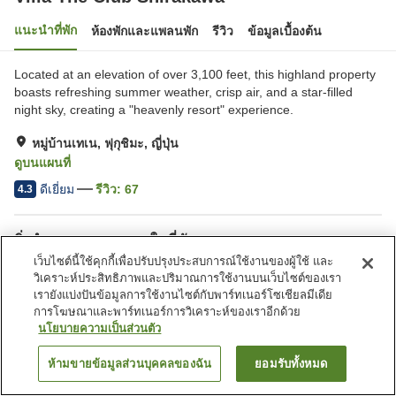
แนะนำที่พัก
ห้องพักและแพลนพัก
รีวิว
ข้อมูลเบื้องต้น
Located at an elevation of over 3,100 feet, this highland property
boasts refreshing summer weather, crisp air, and a star-filled
night sky, creating a "heavenly resort" experience.
หมู่บ้านเทเน, ฟุกุชิมะ, ญี่ปุ่น
ดูบนแผนที่
ดีเยี่ยม
รีวิว:
67
4.3
สิ่งอำนวยความสะดวกในที่พัก
เว็บไซต์นี้ใช้คุกกี้เพื่อปรับปรุงประสบการณ์ใช้งานของผู้ใช้ และ
ที่จอดรถ
ร้านอาหาร
วิเคราะห์ประสิทธิภาพและปริมาณการใช้งานบนเว็บไซต์ของเรา
เลานจ์
ตู้จำหน่ายอัตโนมัติ
เรายังแบ่งปันข้อมูลการใช้งานไซต์กับพาร์ทเนอร์โซเชียลมีเดีย
การโฆษณาและพาร์ทเนอร์การวิเคราะห์ของเราอีกด้วย
นโยบายความเป็นส่วนตัว
หน้าแรก
ญี่ปุ่น
ฟุกุชิมะ
หมู่บ้านเทเน
Villa The Club Shirakawa
ห้ามขายข้อมูลส่วนบุคคลของฉัน
ยอมรับทั้งหมด
ค้นหาห้องพัก