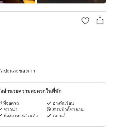
นศิลปะและของเก่า
ิ่งอำนวยความสะดวกในที่พัก
ที่จอดรถ
อ่างหินร้อน
ซาวน่า
สปา/บิวตี้ซาลอน
ห้องอาหารส่วนตัว
เลานจ์