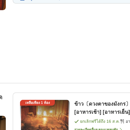
ด
เหลือเพียง
1
ห้อง
ข้าว〔ดวงตาของมังกร〕ที่
～
[อาหารเช้า] [อาหารเย็น]
ยกเลิกฟรีได้ถึง
16 ส.ค.
อ
รายละเอียดอื่นๆ ของแพลนพัก