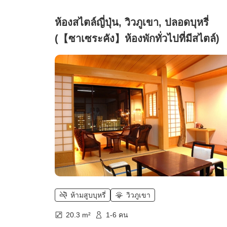
ห้องสไตล์ญี่ปุ่น, วิวภูเขา, ปลอดบุหรี่
(【ซาเซระคัง】ห้องพักทั่วไปที่มีสไตล์)
ห้ามสูบบุหรี่
วิวภูเขา
20.3 m²
1-6 คน