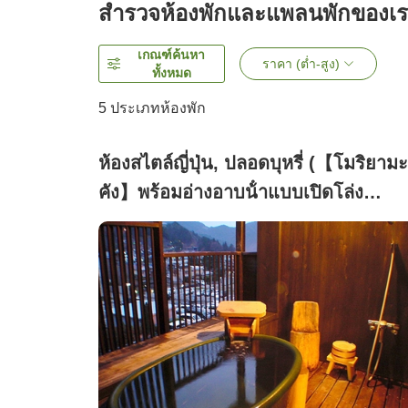
สำรวจห้องพักและแพลนพักของเ
เกณฑ์ค้นหา
ราคา (ต่ำ-สูง)
ทั้งหมด
5
ประเภทห้องพัก
ห้องสไตล์ญี่ปุ่น, ปลอดบุหรี่ (【โมริยามะ
คัง】พร้อมอ่างอาบน้ําแบบเปิดโล่ง
เครื่องปั้นดินเผา)