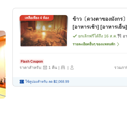
เหลือเพียง
4
ห้อง
ข้าว〔ดวงตาของมังกร〕ที่
[อาหารเช้า] [อาหารเย็น]
ยกเลิกฟรีได้ถึง
16 ส.ค.
อ
รายละเอียดอื่นๆ ของแพลนพัก
Flash Coupon
ราคาสำหรับ:
1
คืน
|
|
รวมภาษ
ใช้คูปองสำหรับ
ลด
฿2,068.99