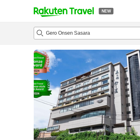
NEW
t
แนะนำที่พัก
ห้องพักและแพลนพัก
รีวิว
สิ่่งอำนวยความสะด
o
p
P
a
g
e
_
s
e
a
r
c
h