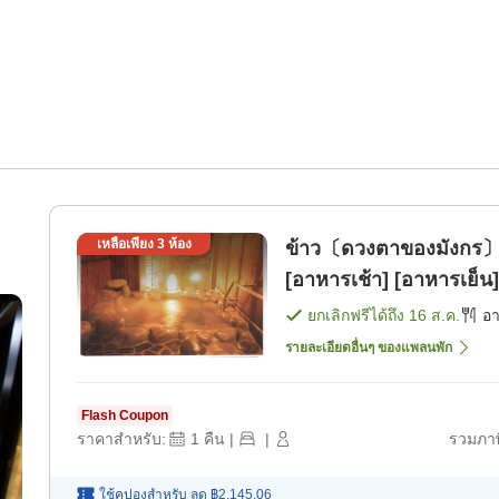
เหลือเพียง
3
ห้อง
ข้าว〔ดวงตาของมังกร〕ที่
[อาหารเช้า] [อาหารเย็น]
ยกเลิกฟรีได้ถึง
16 ส.ค.
อ
รายละเอียดอื่นๆ ของแพลนพัก
Flash Coupon
ราคาสำหรับ:
1
คืน
|
|
รวมภาษ
ใช้คูปองสำหรับ
ลด
฿2,145.06