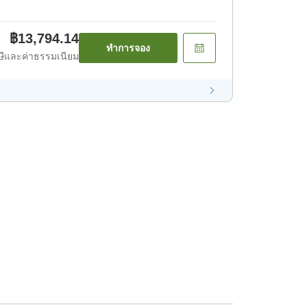
฿13,794.14
ทำการจอง
ีและค่าธรรมเนียม