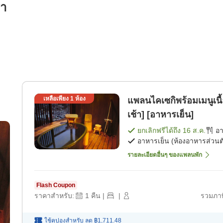
รา
เหลือเพียง
1
ห้อง
แพลนไคเซกิพร้อมเมนูเนื้
เช้า] [อาหารเย็น]
ยกเลิกฟรีได้ถึง
16 ส.ค.
อ
อาหารเย็น (ห้องอาหารส่วนต
รายละเอียดอื่นๆ ของแพลนพัก
Flash Coupon
ราคาสำหรับ:
1
คืน
|
|
รวมภาษ
ใช้คูปองสำหรับ
ลด
฿1,711.48