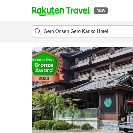
NEW
t
แนะนำที่พัก
ห้องพักและแพลนพัก
รีวิว
สิ่่งอำนวยความสะด
o
p
P
a
g
e
_
s
e
a
r
c
h