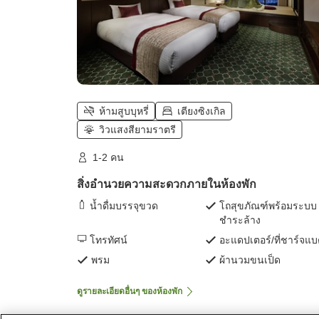
ห้ามสูบบุหรี่
เตียงซิงเกิล
วิวแสงสียามราตรี
1-2 คน
สิ่งอำนวยความสะดวกภายในห้องพัก
น้ำดื่มบรรจุขวด
โถสุขภัณฑ์พร้อมระบบ
ชำระล้าง
โทรทัศน์
อะแดปเตอร์/ที่ชาร์จแ
พรม
ผ้านวมขนเป็ด
ดูรายละเอียดอื่นๆ ของห้องพัก