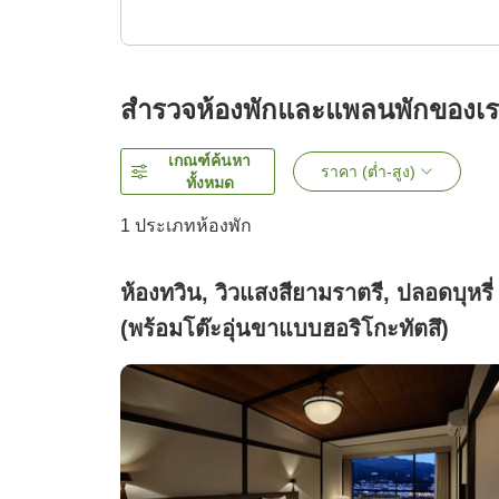
สำรวจห้องพักและแพลนพักของเ
เกณฑ์ค้นหา
ราคา (ต่ำ-สูง)
ทั้งหมด
1 ประเภทห้องพัก
ห้องทวิน, วิวแสงสียามราตรี, ปลอดบุหรี่
(พร้อมโต๊ะอุ่นขาแบบฮอริโกะทัตสึ)