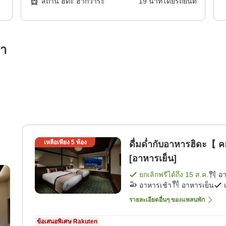
สถานี ฮิดะ ฮากิวาระ
19
นาทีโดย
รถยนต์
รา
เหลือเพียง
5
ห้อง
ดื่มด่ำกับอาหารฮิดะ【 ค
[อาหารเย็น]
ยกเลิกฟรีได้ถึง
15 ส.ค.
อ
อาหารเช้า
อาหารเย็น
รายละเอียดอื่นๆ ของแพลนพัก
ข้อเสนอพิเศษ Rakuten