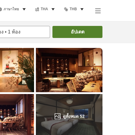
ภาษาไทย
THA
THB
ค้นหาห้องพัก
อง
•
1
ห้อง
อัปเดต
ดูทั้งหมด
52