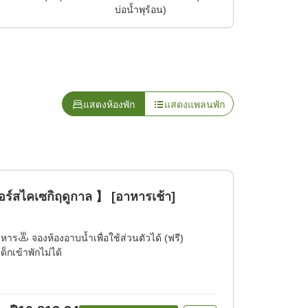
บ่อน้ำพุร้อน)
แสดงห้องพัก
แสดงแพลนพัก
อร์สไคเซกิฤดูกาล 】 [อาหารเช้า]
าหาร
จองห้องอาบน้ำเพื่อใช้ส่วนตัวได้ (ฟรี)
เด็กเข้าพักไม่ได้