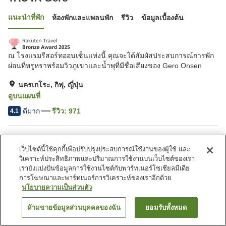
แนะนำที่พัก
ห้องพักและแพลนพัก
รีวิว
ข้อมูลเบื้องต้น
ณ โรงแรมรีสอร์ทออนเซ็นแห่งนี้ คุณจะได้สัมผัสประสบการณ์การพัก
ผ่อนที่หรูหราพร้อมวิวภูเขาและน้ำพุที่มีชื่อเสียงของ Gero Onsen
นครเกโระ, กิฟุ, ญี่ปุ่น
ดูบนแผนที่
ดีมาก
รีวิว:
971
4.1
สิ่งอำนวยความสะดวกในที่พัก
เว็บไซต์นี้ใช้คุกกี้เพื่อปรับปรุงประสบการณ์ใช้งานของผู้ใช้ และ
ที่จอดรถ
ตู้จำหน่ายอัตโนมัติ
วิเคราะห์ประสิทธิภาพและปริมาณการใช้งานบนเว็บไซต์ของเรา
ร้านค้า
ห้องอาบน้ำเปิดโล่ง (มีบ่อน้ำพุ
เรายังแบ่งปันข้อมูลการใช้งานไซต์กับพาร์ทเนอร์โซเชียลมีเดีย
ร้อน)
การโฆษณาและพาร์ทเนอร์การวิเคราะห์ของเราอีกด้วย
นโยบายความเป็นส่วนตัว
หน้าแรก
ญี่ปุ่น
กิฟุ
นครเกโระ
TAOYA Gero
ห้ามขายข้อมูลส่วนบุคคลของฉัน
ยอมรับทั้งหมด
ค้นหาห้องพัก