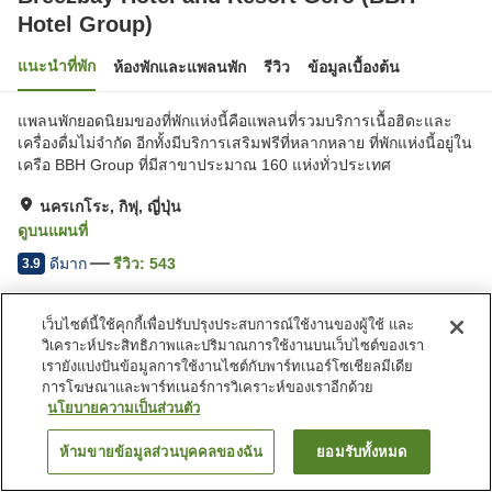
Hotel Group)
แนะนำที่พัก
ห้องพักและแพลนพัก
รีวิว
ข้อมูลเบื้องต้น
แพลนพักยอดนิยมของที่พักแห่งนี้คือแพลนที่รวมบริการเนื้อฮิดะและ
เครื่องดื่มไม่จำกัด อีกทั้งมีบริการเสริมฟรีที่หลากหลาย ที่พักแห่งนี้อยู่ใน
เครือ BBH Group ที่มีสาขาประมาณ 160 แห่งทั่วประเทศ
นครเกโระ, กิฟุ, ญี่ปุ่น
ดูบนแผนที่
ดีมาก
รีวิว:
543
3.9
เว็บไซต์นี้ใช้คุกกี้เพื่อปรับปรุงประสบการณ์ใช้งานของผู้ใช้ และ
สิ่งอำนวยความสะดวกในที่พัก
วิเคราะห์ประสิทธิภาพและปริมาณการใช้งานบนเว็บไซต์ของเรา
ที่จอดรถ
ซาวน่า
เรายังแบ่งปันข้อมูลการใช้งานไซต์กับพาร์ทเนอร์โซเชียลมีเดีย
สปา/บิวตี้ซาลอน
ร้านอาหาร
การโฆษณาและพาร์ทเนอร์การวิเคราะห์ของเราอีกด้วย
นโยบายความเป็นส่วนตัว
หน้าแรก
ญี่ปุ่น
กิฟุ
นครเกโระ
ห้ามขายข้อมูลส่วนบุคคลของฉัน
ยอมรับทั้งหมด
ค้นหาห้องพัก
Breezbay Hotel and Resort Gero (BBH Hotel Group)