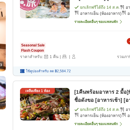
ยกเลิกฟรีได้ถึง
14 ส.ค.
อ
อาหารเย็น (ห้องอาหาร)
อ
รายละเอียดอื่นๆ ของแพลนพัก
Seasonal Sale
Flash Coupon
ราคาสำหรับ:
1
คืน
|
|
รวมภาษ
3
ใช้คูปองสำหรับ
ลด
฿2,584.72
เหลือเพียง
1
ห้อง
[1คืนพร้อมอาหาร 2 มื้อ]
ชื่อดังขอ [อาหารเช้า] [อ
ยกเลิกฟรีได้ถึง
14 ส.ค.
อ
อาหารเย็น (ห้องอาหาร)
อ
รายละเอียดอื่นๆ ของแพลนพัก