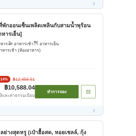
ที่พักออนเซ็นเพลิดเพลินกับสามน้ำพุร้อน
าหารเย็น]
าหาร
อาหารเช้า
อาหารเย็น
าหารเช้า (ห้องอาหาร)
฿12,456.51
-
14
%
฿10,588.04
ทำการจอง
ีและค่าธรรมเนียม
งสุดหรู (เป๋าฮื้อสด, หอยเชลล์, กุ้ง