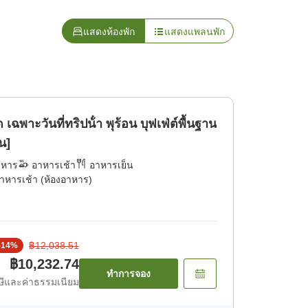
แสดงห้องพัก
แสดงแพลนพัก
เฉพาะวันที่ทริปน้ํา พุร้อน บุฟเฟ่ต์พื้นฐาน
น]
าหาร
อาหารเช้า
อาหารเย็น
าหารเช้า (ห้องอาหาร)
฿12,038.51
-
14
%
฿10,232.74
ทำการจอง
ีและค่าธรรมเนียม