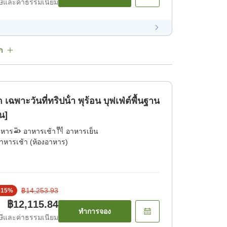
ีและค่าธรรมเนียม
ก
เฉพาะวันที่ทริปน้ํา พุร้อน บุฟเฟ่ต์พื้นฐาน
น]
าหาร
อาหารเช้า
อาหารเย็น
าหารเช้า (ห้องอาหาร)
฿14,253.93
-
15
%
฿12,115.84
ทำการจอง
ีและค่าธรรมเนียม