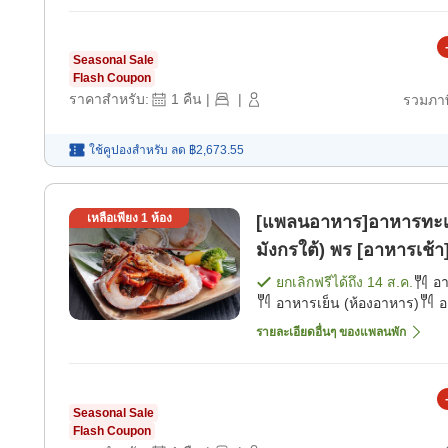
Seasonal Sale
Flash Coupon
ราคาสำหรับ:
1
คืน
|
|
รวมภาษ
ใช้คูปองสำหรับ
ลด
฿2,673.55
เหลือเพียง
1
ห้อง
[แพลนอาหาร]อาหารทะเลย่า
มังกรใต้) พร [อาหารเช้า
ยกเลิกฟรีได้ถึง
14 ส.ค.
อ
อาหารเย็น (ห้องอาหาร)
อ
รายละเอียดอื่นๆ ของแพลนพัก
Seasonal Sale
Flash Coupon