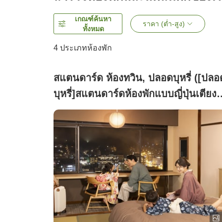
เกณฑ์ค้นหา
ราคา (ต่ำ-สูง)
ทั้งหมด
4
ประเภทห้องพัก
สแตนดาร์ด ห้องทวิน, ปลอดบุหรี่ ([ปลอ
บุหรี่]สแตนดาร์ดห้องพักแบบญี่ปุ่นเตียงท
น พร้อมอ่างอาบน้ำในตัว)