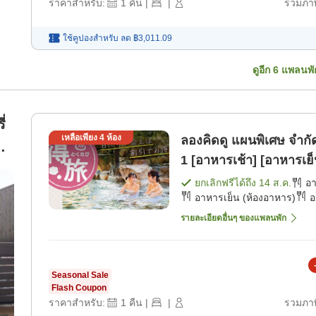
ราคาสำหรับ:
1
คืน
|
|
รวมภาษ
ใช้คูปองสำหรับ
ลด
฿3,011.09
ดูอีก
6
แพลนพั
่
เหลือเพียง
4
ห้อง
ลองคิดดู แผนพิเศษ จํากัด 
1 [อาหารเช้า] [อาหารเย็
ยกเลิกฟรีได้ถึง
14 ส.ค.
อ
อาหารเย็น (ห้องอาหาร)
อ
รายละเอียดอื่นๆ ของแพลนพัก
Seasonal Sale
Flash Coupon
ราคาสำหรับ:
1
คืน
|
|
รวมภาษ