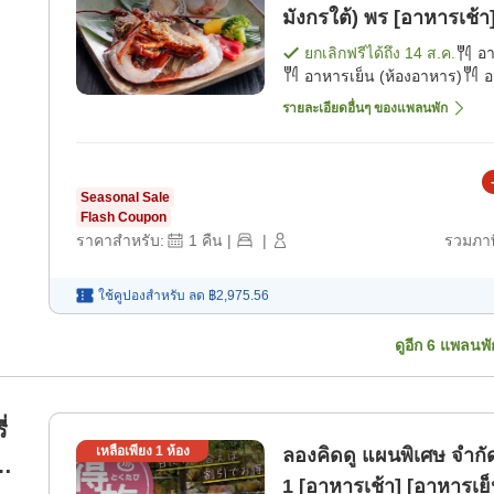
มังกรใต้) พร [อาหารเช้า
ยกเลิกฟรีได้ถึง
14 ส.ค.
อ
อาหารเย็น (ห้องอาหาร)
อ
รายละเอียดอื่นๆ ของแพลนพัก
Seasonal Sale
Flash Coupon
ราคาสำหรับ:
1
คืน
|
|
รวมภาษ
ใช้คูปองสำหรับ
ลด
฿2,975.56
ดูอีก
6
แพลนพั
่
เหลือเพียง
1
ห้อง
ลองคิดดู แผนพิเศษ จํากัด 
1 [อาหารเช้า] [อาหารเย็