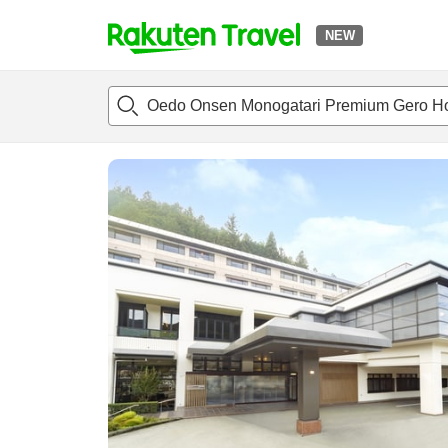
NEW
t
แนะนำที่พัก
ห้องพักและแพลนพัก
รีวิว
สิ่่งอำนวยความสะด
o
p
P
a
g
e
_
s
e
a
r
c
h