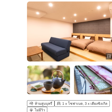
อ่างอาบน้ำในตัว (ไม่มีวิว))
ห้ามสูบบุหรี่
1 x โซฟาเบด, 3 x เตียงซิงเกิล
ไม่มีวิว