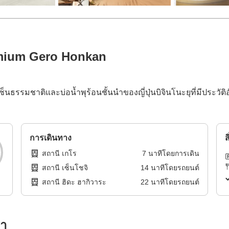
mium Gero Honkan
นธรรมชาติและบ่อน้ำพุร้อนชั้นนำของญี่ปุ่นบิจินโนะยุที่มีประวั
การเดินทาง
ส
สถานี เกโร
7
นาทีโดย
การเดิน
สถานี เซ็นโชจิ
14
นาทีโดย
รถยนต์
สถานี ฮิดะ ฮากิวาระ
22
นาทีโดย
รถยนต์
รา