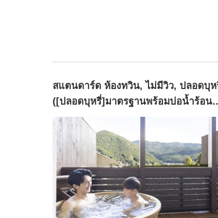
สแตนดาร์ด ห้องทวิน, ไม่มีวิว, ปลอดบุหรี
([ปลอดบุหรี่]มาตรฐานพร้อมบ่อน้ำร้อน
กลางแจ้งและเตียงแบบญี่ปุ่นทวิน (ไม่มี
วิว))