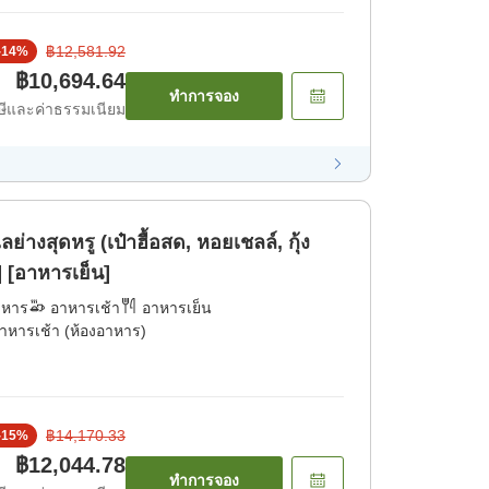
฿12,581.92
-
14
%
฿10,694.64
ทำการจอง
ีและค่าธรรมเนียม
งสุดหรู (เป๋าฮื้อสด, หอยเชลล์, กุ้ง
] [อาหารเย็น]
าหาร
อาหารเช้า
อาหารเย็น
าหารเช้า (ห้องอาหาร)
฿14,170.33
-
15
%
฿12,044.78
ทำการจอง