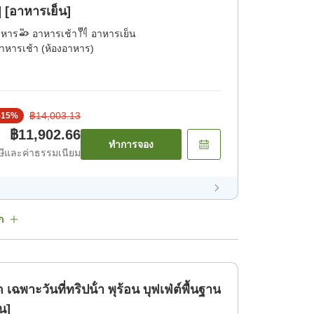
] [อาหารเย็น]
าหาร
อาหารเช้า
อาหารเย็น
าหารเช้า (ห้องอาหาร)
฿14,003.13
-
15
%
฿11,902.66
ทำการจอง
ีและค่าธรรมเนียม
ก
เฉพาะวันที่ทริปน้ํา พุร้อน บุฟเฟ่ต์พื้นฐาน
น]