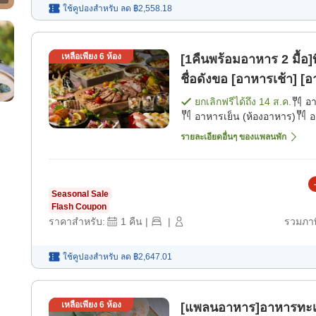
ใช้คูปองสำหรับ
ลด
฿2,558.18
เหลือเพียง
6
ห้อง
[1คืนพร้อมอาหาร 2 มื้อ]
ชื่อดังขอ [อาหารเช้า] [อ
ยกเลิกฟรีได้ถึง
14 ส.ค.
อ
อาหารเย็น (ห้องอาหาร)
อ
รายละเอียดอื่นๆ ของแพลนพัก
Seasonal Sale
Flash Coupon
ราคาสำหรับ:
1
คืน
|
|
รวมภาษ
ใช้คูปองสำหรับ
ลด
฿2,647.01
เหลือเพียง
6
ห้อง
[แพลนอาหาร]อาหารทะเลย่า