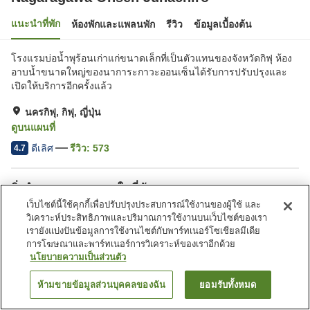
แนะนำที่พัก
ห้องพักและแพลนพัก
รีวิว
ข้อมูลเบื้องต้น
โรงแรมบ่อน้ำพุร้อนเก่าแก่ขนาดเล็กที่เป็นตัวแทนของจังหวัดกิฟุ ห้อง
อาบน้ำขนาดใหญ่ของนาการะกาวะออนเซ็นได้รับการปรับปรุงและ
เปิดให้บริการอีกครั้งแล้ว
นครกิฟุ, กิฟุ, ญี่ปุ่น
ดูบนแผนที่
ดีเลิศ
รีวิว:
573
4.7
สิ่งอำนวยความสะดวกในที่พัก
เว็บไซต์นี้ใช้คุกกี้เพื่อปรับปรุงประสบการณ์ใช้งานของผู้ใช้ และ
ที่จอดรถ
ห้องอาหารส่วนตัว
วิเคราะห์ประสิทธิภาพและปริมาณการใช้งานบนเว็บไซต์ของเรา
เลานจ์
มุมอาหารว่างมื้อดึก
เรายังแบ่งปันข้อมูลการใช้งานไซต์กับพาร์ทเนอร์โซเชียลมีเดีย
การโฆษณาและพาร์ทเนอร์การวิเคราะห์ของเราอีกด้วย
นโยบายความเป็นส่วนตัว
หน้าแรก
ญี่ปุ่น
กิฟุ
นครกิฟุ
Nagaragawa Onsen Juhachiro
ห้ามขายข้อมูลส่วนบุคคลของฉัน
ยอมรับทั้งหมด
ค้นหาห้องพัก