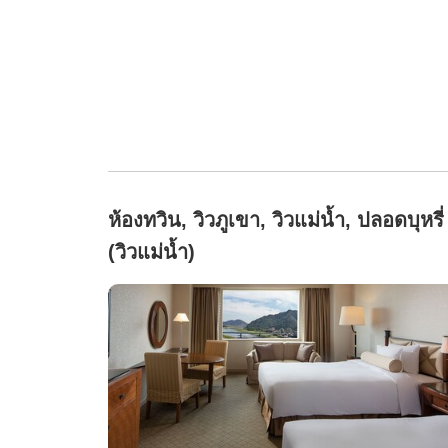
ห้องทวิน, วิวภูเขา, วิวแม่น้ำ, ปลอดบุหรี่
(วิวแม่น้ำ)