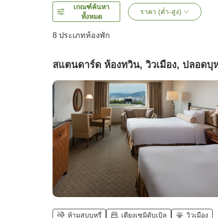
เกณฑ์ค้นหา
ราคา (ต่ำ-สูง)
ทั้งหมด
8
ประเภทห้องพัก
สแตนดาร์ด ห้องทวิน, วิวเมือง, ปลอดบุหร
ห้ามสูบบุหรี่
เตียงเซมิดับเบิล
วิวเมือง