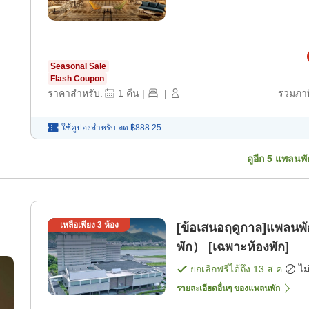
Seasonal Sale
Flash Coupon
ราคาสำหรับ:
1
คืน
|
|
รวมภาษ
ใช้คูปองสำหรับ
ลด
฿888.25
ดูอีก
5
แพลนพั
เหลือเพียง
3
ห้อง
[ข้อเสนอฤดูกาล]แพลนพ
พัก） [เฉพาะห้องพัก]
ยกเลิกฟรีได้ถึง
13 ส.ค.
ไม
รายละเอียดอื่นๆ ของแพลนพัก