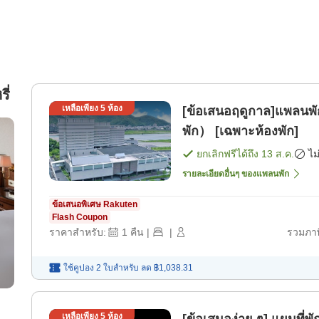
ี่
เหลือเพียง
5
ห้อง
[ข้อเสนอฤดูกาล]แพลนพ
พัก） [เฉพาะห้องพัก]
ยกเลิกฟรีได้ถึง
13 ส.ค.
ไม
รายละเอียดอื่นๆ ของแพลนพัก
ข้อเสนอพิเศษ Rakuten
Flash Coupon
ราคาสำหรับ:
1
คืน
|
|
รวมภาษ
ใช้คูปอง 2 ใบสำหรับ
ลด
฿1,038.31
เหลือเพียง
5
ห้อง