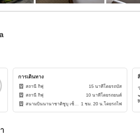
a
การเดินทาง
ส
สถานี กิฟุ
15
นาทีโดย
รถบัส
สถานี กิฟุ
10
นาทีโดย
รถยนต์
สนามบินนานาชาติชูบุ เซ็น
1
ชม.
20
น.โดย
รถไฟ
แทรร์
รา