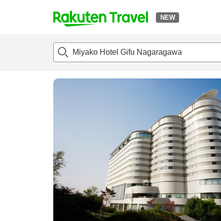
NEW
t
แนะนำที่พัก
ห้องพักและแพลนพัก
รีวิว
ไฮไลต์
สิ่่งอำนวยค
o
p
P
a
g
e
_
s
e
a
r
c
h