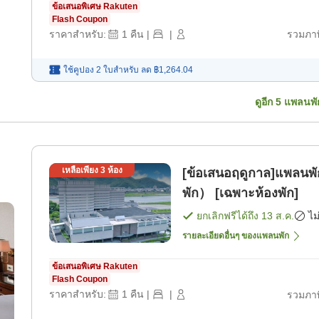
ข้อเสนอพิเศษ Rakuten
Flash Coupon
ราคาสำหรับ:
1
คืน
|
|
รวมภาษ
ใช้คูปอง 2 ใบสำหรับ
ลด
฿1,264.04
ดูอีก
5
แพลนพั
เหลือเพียง
3
ห้อง
[ข้อเสนอฤดูกาล]แพลนพ
พัก） [เฉพาะห้องพัก]
ยกเลิกฟรีได้ถึง
13 ส.ค.
ไม
รายละเอียดอื่นๆ ของแพลนพัก
ข้อเสนอพิเศษ Rakuten
Flash Coupon
ราคาสำหรับ:
1
คืน
|
|
รวมภาษ