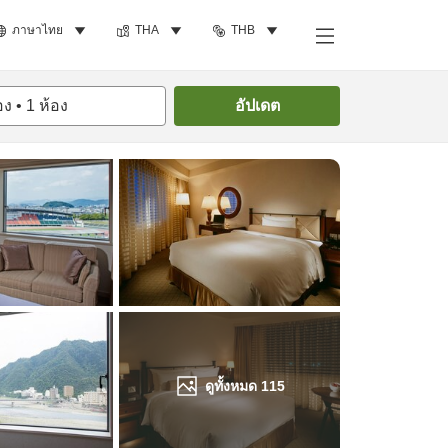
ภาษาไทย
THA
THB
ค้นหาห้องพัก
อง
•
1
ห้อง
อัปเดต
ดูทั้งหมด
115