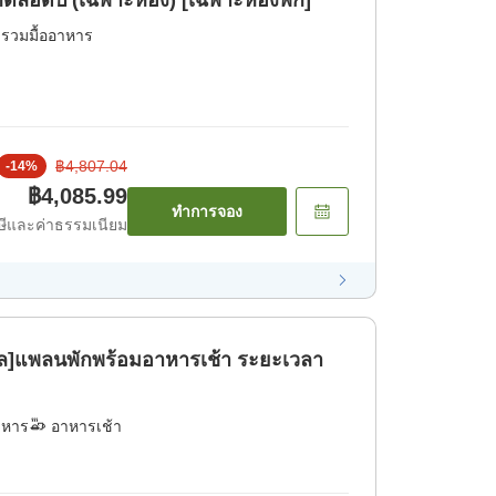
ย ๆ] แผนที่พักตลอดปี (เฉพาะห้อง) [เฉพาะห้องพัก]
่รวมมื้ออาหาร
฿4,807.04
-
14
%
฿4,085.99
ทำการจอง
ีและค่าธรรมเนียม
ล]แพลนพักพร้อมอาหารเช้า ระยะเวลา
าหาร
อาหารเช้า