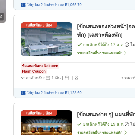
ใช้คูปอง 2 ใบสำหรับ
ลด
฿1,065.70
2
เหลือเพียง
3
ห้อง
[ข้อเสนอจองล่วงหน้า]จอง
พัก) [เฉพาะห้องพัก]
ยกเลิกฟรีได้ถึง
17 ส.ค.
ไม
รายละเอียดอื่นๆ ของแพลนพัก
ข้อเสนอพิเศษ Rakuten
Flash Coupon
ราคาสำหรับ:
1
คืน
|
|
รวมภาษ
ใช้คูปอง 2 ใบสำหรับ
ลด
฿1,128.60
เหลือเพียง
3
ห้อง
[ข้อเสนอง่า
ยกเลิกฟรีได้ถึง
19 ส.ค.
ไม
รายละเอียดอื่นๆ ของแพลนพัก