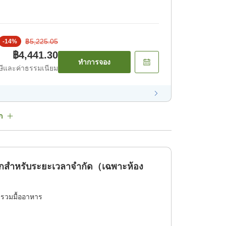
฿5,225.05
-
14
%
฿4,441.30
ทำการจอง
ีและค่าธรรมเนียม
ก
ักสำหรับระยะเวลาจำกัด（เฉพาะห้อง
่รวมมื้ออาหาร