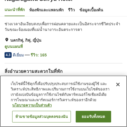
แนะนำที่พัก
ห้องพักและแพลนพัก
รีวิว
ข้อมูลเบื้องต้น
ช่วงเวลาอันเงียบสงบเพื่อการผ่อนคลายและเป็นอิสระจากชีวิตประจำ
วันขณะจ้องมองที่แม่น้ำนางาระอันตระการตา
นครกิฟุ, กิฟุ, ญี่ปุ่น
ดูบนแผนที่
ดีเยี่ยม
รีวิว:
165
4.3
สิ่งอำนวยความสะดวกในที่พัก
ที่จอดรถ
ซาวน่า
เว็บไซต์นี้ใช้คุกกี้เพื่อปรับปรุงประสบการณ์ใช้งานของผู้ใช้ และ
สปา/บิวตี้ซาลอน
ร้านอาหาร
วิเคราะห์ประสิทธิภาพและปริมาณการใช้งานบนเว็บไซต์ของเรา
เรายังแบ่งปันข้อมูลการใช้งานไซต์กับพาร์ทเนอร์โซเชียลมีเดีย
การโฆษณาและพาร์ทเนอร์การวิเคราะห์ของเราอีกด้วย
หน้าแรก
ญี่ปุ่น
กิฟุ
นครกิฟุ
Nagaragawa Seiryu Hotel
นโยบายความเป็นส่วนตัว
ห้ามขายข้อมูลส่วนบุคคลของฉัน
ยอมรับทั้งหมด
ค้นหาห้องพัก