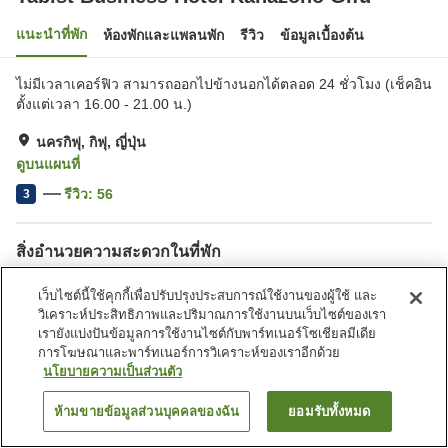
แนะนำที่พัก
ห้องพักและแพลนพัก
รีวิว
ข้อมูลเบื้องต้น
ไม่มีเวลาเคอร์ฟิว สามารถออกไปข้างนอกได้ตลอด 24 ชั่วโมง (เช็คอิน
ตั้งแต่เวลา 16.00 - 21.00 น.)
นครกิฟุ, กิฟุ, ญี่ปุ่น
ดูบนแผนที่
รีวิว:
56
3
สิ่งอำนวยความสะดวกในที่พัก
ที่จอดรถ
ตู้จำหน่ายอัตโนมัติ
เว็บไซต์นี้ใช้คุกกี้เพื่อปรับปรุงประสบการณ์ใช้งานของผู้ใช้ และ
บริการซักผ้า (มีค่าบริการ)
วิเคราะห์ประสิทธิภาพและปริมาณการใช้งานบนเว็บไซต์ของเรา
เรายังแบ่งปันข้อมูลการใช้งานไซต์กับพาร์ทเนอร์โซเชียลมีเดีย
การโฆษณาและพาร์ทเนอร์การวิเคราะห์ของเราอีกด้วย
หน้าแรก
ญี่ปุ่น
กิฟุ
นครกิฟุ
นโยบายความเป็นส่วนตัว
Tabist Business Hotel Kanazono Gifu
ห้ามขายข้อมูลส่วนบุคคลของฉัน
ยอมรับทั้งหมด
ค้นหาห้องพัก